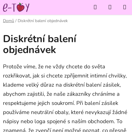
Přejít
Hledat
NÁKUP
na
KOŠÍK
obsah
Domů
/
Diskrétní balení objednávek
Diskrétní balení
objednávek
Protože víme, že ne vždy chcete do světa
rozkřikovat, jak si chcete zpříjemnit intimní chvilky,
klademe velký důraz na diskrétní balení zásilek,
abychom zajistili, že naše zákazníky chráníme a
respektujeme jejich soukromí. Při balení zásilek
používáme neutrální obaly, které nevykazují žádné
nápisy nebo loga spojené s naším obchodem.
To
znamená
, že zvenčí není možné poznat
, co přesně