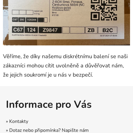
Věříme, že díky našemu diskrétnímu balení se naši
zákazníci mohou cítit uvolněně a důvěřovat nám,
že jejich soukromí je u nás v bezpečí.
Z
á
Informace pro Vás
p
a
t
» Kontakty
í
» Dotaz nebo připomínka? Napište nám