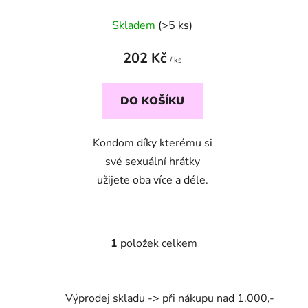
u
Skladem
(>5 ks)
k
t
202 Kč
ů
/ ks
DO KOŠÍKU
Kondom díky kterému si
své sexuální hrátky
užijete oba více a déle.
1
položek celkem
O
v
l
á
Výprodej skladu -> při nákupu nad 1.000,-