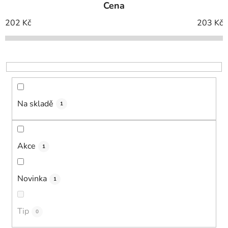
Cena
n
í
202
Kč
203
Kč
p
r
o
d
u
k
Na skladě
1
t
ů
Akce
1
Novinka
1
Tip
0