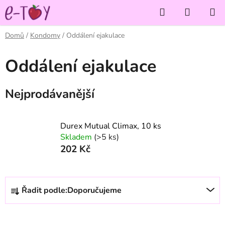
Přejít
Hledat
NÁKUP
na
KOŠÍK
obsah
Domů
/
Kondomy
/
Oddálení ejakulace
Oddálení ejakulace
Nejprodávanější
Durex Mutual Climax, 10 ks
Skladem
(>5 ks)
202 Kč
Ř
Řadit podle:
Doporučujeme
a
z
e