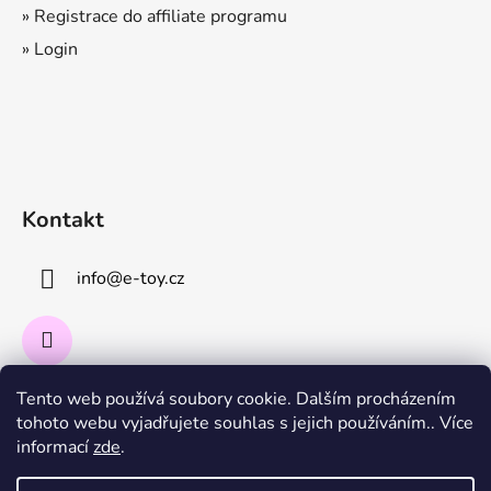
» Registrace do affiliate programu
» Login
Kontakt
info
@
e-toy.cz
Tento web používá soubory cookie. Dalším procházením
Instagram
tohoto webu vyjadřujete souhlas s jejich používáním.. Více
informací
zde
.