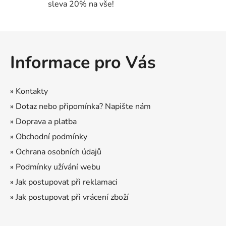
d
sleva 20% na vše!
a
c
í
Z
p
á
r
Informace pro Vás
p
v
a
k
t
y
» Kontakty
í
v
» Dotaz nebo připomínka? Napište nám
ý
» Doprava a platba
p
i
» Obchodní podmínky
s
» Ochrana osobních údajů
u
» Podmínky užívání webu
» Jak postupovat při reklamaci
» Jak postupovat při vrácení zboží