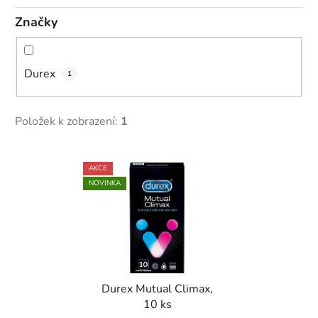
Značky
Durex
1
Položek k zobrazení:
1
V
AKCE
ý
NOVINKA
p
i
s
p
r
Durex Mutual Climax,
o
10 ks
d