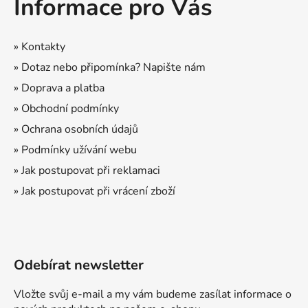
Informace pro Vás
p
a
a
c
t
í
» Kontakty
p
í
» Dotaz nebo připomínka? Napište nám
r
» Doprava a platba
v
k
» Obchodní podmínky
y
» Ochrana osobních údajů
v
ý
» Podmínky užívání webu
p
» Jak postupovat při reklamaci
i
» Jak postupovat při vrácení zboží
s
u
Odebírat newsletter
Vložte svůj e-mail a my vám budeme zasílat informace o