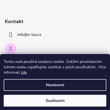
Kontakt
info
@
e-toy.cz
Tento web používá soubory cookie. Dalším procházením
Instagram
tohoto webu vyjadřujete souhlas s jejich používáním.. Více
informací
zde
.
Sledovat na Instagramu
Nastavení
Souhlasím
Vytvořil Shoptet
Copyright 2026
E-toy.cz
. Všechna práva vyhrazena.