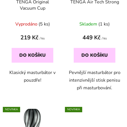
TENGA Original
TENGA Air Tech Strong
o
u
Vacuum Cup
d
k
u
t
Průměrné
Vyprodáno
(5 ks)
Skladem
(1 ks)
k
ů
hodnocení
t
produktu
219 Kč
449 Kč
ů
/ ks
/ ks
je
5,0
DO KOŠÍKU
DO KOŠÍKU
z
5
Klasický masturbátor v
Pevnější masturbátor pro
hvězdiček.
pouzdře!
intenzivnější stisk penisu
při masturbování.
NOVINKA
NOVINKA