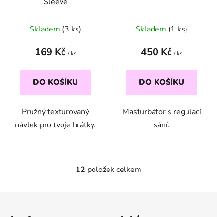
Sleeve
Skladem
(3 ks)
Skladem
(1 ks)
169 Kč
450 Kč
/ ks
/ ks
DO KOŠÍKU
DO KOŠÍKU
Pružný texturovaný
Masturbátor s regulací
návlek pro tvoje hrátky.
sání.
12
položek celkem
O
v
l
Z
á
á
d