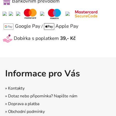
Bankovním převodem
Google Pay
Apple Pay
/
Dobírka s poplatkem
39,- Kč
Z
á
Informace pro Vás
p
a
t
» Kontakty
í
» Dotaz nebo připomínka? Napište nám
» Doprava a platba
» Obchodní podmínky