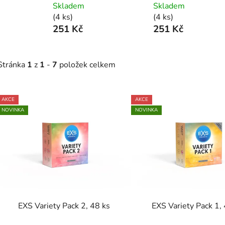
Skladem
Skladem
(4 ks)
(4 ks)
251 Kč
251 Kč
Stránka
1
z
1
-
7
položek celkem
V
AKCE
AKCE
ý
NOVINKA
NOVINKA
p
s
p
r
o
d
EXS Variety Pack 2, 48 ks
EXS Variety Pack 1,
u