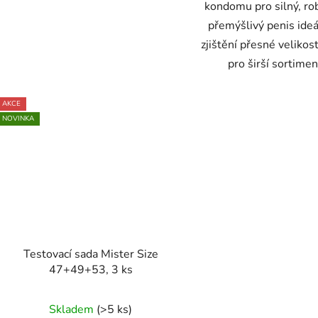
kondomu pro silný, ro
přemýšlivý penis ideá
zjištění přesné velikost
pro širší sortiment
AKCE
NOVINKA
Testovací sada Mister Size
47+49+53, 3 ks
Průměrné
Skladem
(>5 ks)
hodnocení