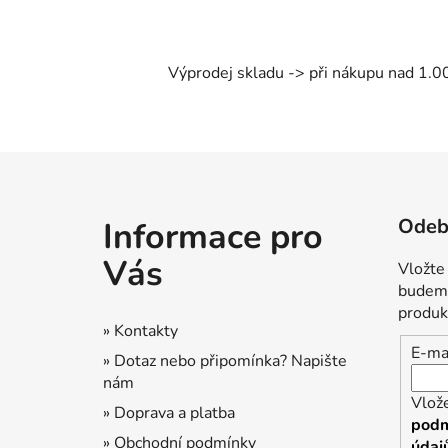
Výprodej skladu -> při nákupu nad 1.0
Z
á
Odebí
Informace pro
p
a
Vás
Vložte
t
budeme
í
produk
» Kontakty
E-ma
» Dotaz nebo připomínka? Napište
nám
Vlož
» Doprava a platba
podm
» Obchodní podmínky
údaj