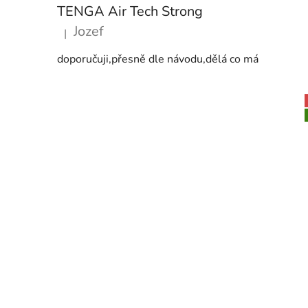
TENGA Air Tech Strong
Jozef
|
Hodnocení produktu je 5 z 5 hvězdiček.
doporučuji,přesně dle návodu,dělá co má