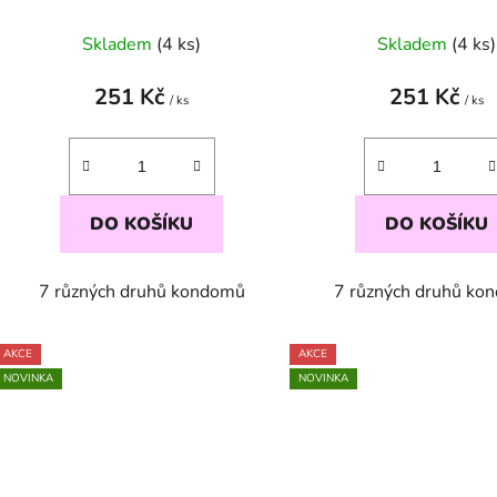
k
t
Skladem
(4 ks)
Skladem
(4 ks)
ů
251 Kč
251 Kč
/ ks
/ ks
DO KOŠÍKU
DO KOŠÍKU
7 různých druhů kondomů
7 různých druhů ko
AKCE
AKCE
NOVINKA
NOVINKA