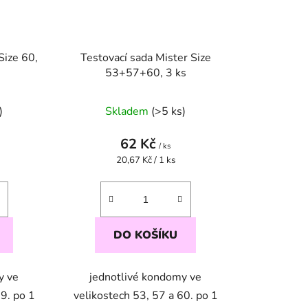
Size 60,
Testovací sada Mister Size
53+57+60, 3 ks
)
Skladem
(>5 ks)
62 Kč
/ ks
Měrná
20,67 Kč / 1 ks
cena:
DO KOŠÍKU
y ve
jednotlivé kondomy ve
69. po 1
velikostech 53, 57 a 60. po 1