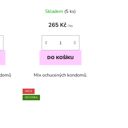
ů
Skladem
(5 ks)
265 Kč
/ ks
DO KOŠÍKU
ndomů
Mix ochucených kondomů.
AKCE
NOVINKA