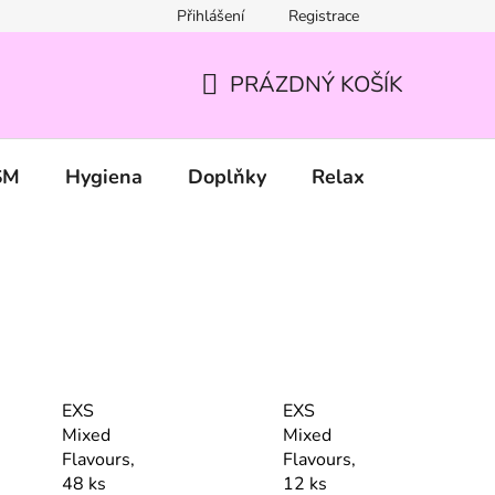
Přihlášení
Registrace
PRÁZDNÝ KOŠÍK
NÁKUPNÍ
KOŠÍK
SM
Hygiena
Doplňky
Relax
Značky
EXS
EXS
Mixed
Mixed
Flavours,
Flavours,
48 ks
12 ks