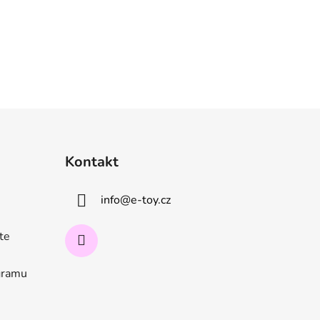
Kontakt
info
@
e-toy.cz
ate
ogramu