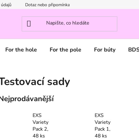
 údajů
Dotaz nebo připomínka? Napište nám.
For the hole
For the pole
For búty
BD
Testovací sady
Nejprodávanější
EXS
EXS
Variety
Variety
Pack 2,
Pack 1,
48 ks
48 ks