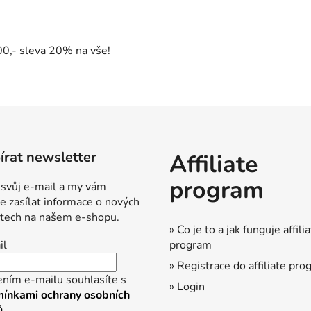
v
l
á
d
00,- sleva 20% na vše!
a
c
í
p
r
v
k
rat newsletter
Affiliate
y
program
v
 svůj e-mail a my vám
ý
 zasílat informace o nových
p
tech na našem e-shopu.
» Co je to a jak funguje affili
i
program
il
s
u
» Registrace do affiliate pr
ením e-mailu souhlasíte s
» Login
ínkami ochrany osobních
ů