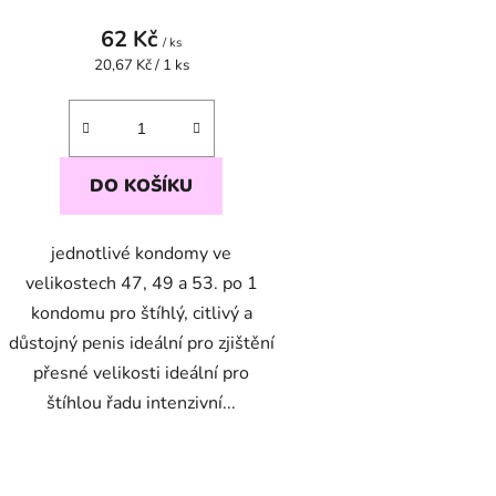
produktu
62 Kč
/ ks
je
Měrná
20,67 Kč / 1 ks
cena:
5,0
z
5
hvězdiček.
DO KOŠÍKU
jednotlivé kondomy ve
velikostech 47, 49 a 53. po 1
kondomu pro štíhlý, citlivý a
důstojný penis ideální pro zjištění
přesné velikosti ideální pro
štíhlou řadu intenzivní...
O