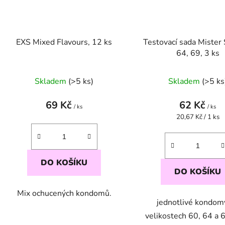
EXS Mixed Flavours, 12 ks
Testovací sada Mister 
64, 69, 3 ks
Skladem
(>5 ks)
Skladem
(>5 ks
69 Kč
62 Kč
/ ks
/ ks
Měrná
20,67 Kč / 1 ks
cena:
DO KOŠÍKU
DO KOŠÍKU
Mix ochucených kondomů.
jednotlivé kondom
velikostech 60, 64 a 