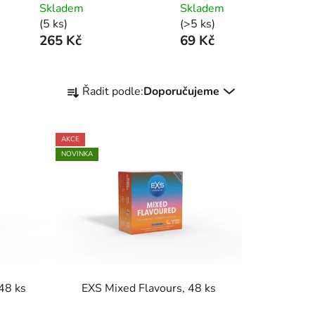
Skladem
Skladem
(5 ks)
(>5 ks)
265 Kč
69 Kč
Ř
Řadit podle:
Doporučujeme
a
z
e
AKCE
n
NOVINKA
í
p
r
o
d
u
k
 48 ks
EXS Mixed Flavours, 48 ks
t