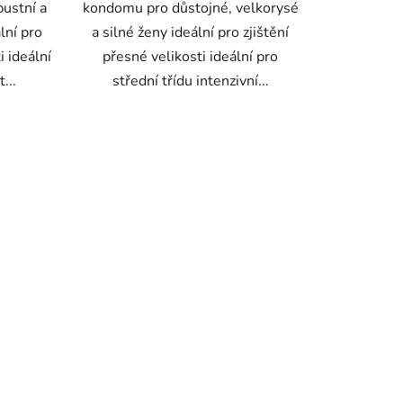
bustní a
kondomu pro důstojné, velkorysé
lní pro
a silné ženy ideální pro zjištění
i ideální
přesné velikosti ideální pro
...
střední třídu intenzivní...