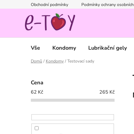
Přejít
Obchodní podmínky
Podmínky ochrany osobních
na
obsah
Vše
Kondomy
Lubrikační gely
Domů
/
Kondomy
/
Testovací sady
P
o
Cena
s
62
Kč
265
Kč
t
r
a
n
n
í