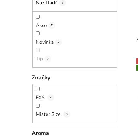
Na skladě
7
p
a
n
Akce
7
e
l
Novinka
7
Tip
0
Značky
i
EXS
4
Mister Size
3
Aroma