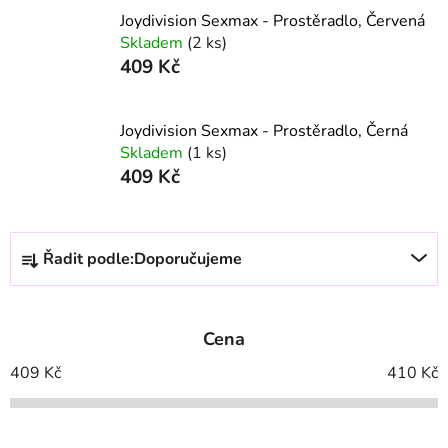
Joydivision Sexmax - Prostěradlo, Červená
Skladem
(2 ks)
409 Kč
Joydivision Sexmax - Prostěradlo, Černá
Skladem
(1 ks)
409 Kč
Ř
Řadit podle:
Doporučujeme
a
z
e
Cena
n
í
409
Kč
410
Kč
p
r