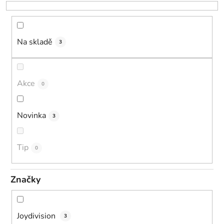
o
d
u
k
Na skladě
3
t
ů
Akce
0
Novinka
3
Tip
0
Značky
Joydivision
3