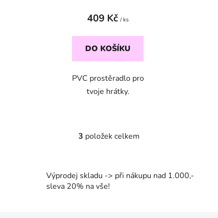
409 Kč
/ ks
DO KOŠÍKU
PVC prostěradlo pro
tvoje hrátky.
3
položek celkem
O
v
l
á
Výprodej skladu -> při nákupu nad 1.000,-
d
sleva 20% na vše!
a
c
í