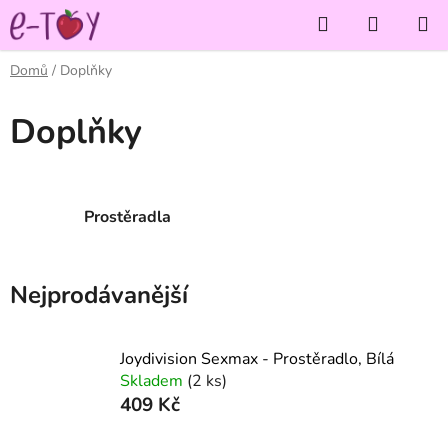
Přejít
Hledat
NÁKUP
na
KOŠÍK
obsah
Domů
/
Doplňky
Doplňky
Prostěradla
Nejprodávanější
Joydivision Sexmax - Prostěradlo, Bílá
Skladem
(2 ks)
409 Kč