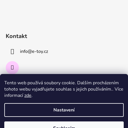
Kontakt
info
@
e-toy.cz
Tento web používá soubory cookie. Dalším procházením
Instagram
tohoto webu vyjadřujete souhlas s jejich používáním.. Více
informací
zde
.
Sledovat na Instagramu
Nastavení