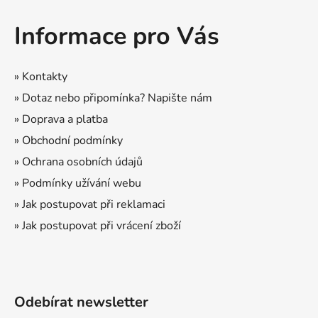
Z
p
á
r
Informace pro Vás
p
v
a
k
t
y
» Kontakty
í
v
» Dotaz nebo připomínka? Napište nám
ý
» Doprava a platba
p
i
» Obchodní podmínky
s
» Ochrana osobních údajů
u
» Podmínky užívání webu
» Jak postupovat při reklamaci
» Jak postupovat při vrácení zboží
Odebírat newsletter