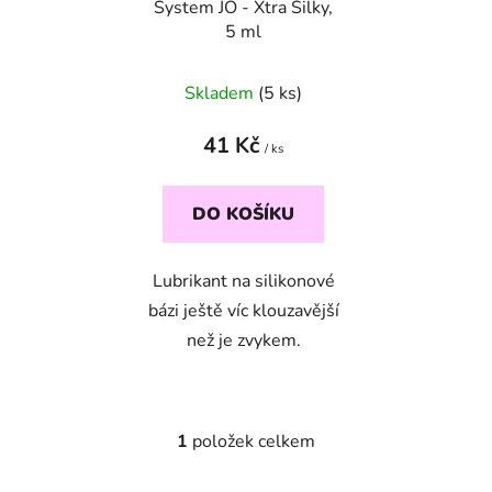
System JO - Xtra Silky,
o
u
5 ml
d
k
u
t
Skladem
(5 ks)
k
ů
t
41 Kč
ů
/ ks
DO KOŠÍKU
Lubrikant na silikonové
bázi ještě víc klouzavější
než je zvykem.
1
položek celkem
O
v