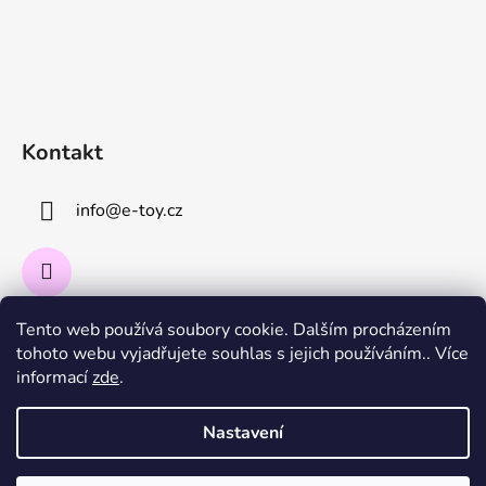
Kontakt
info
@
e-toy.cz
Tento web používá soubory cookie. Dalším procházením
Instagram
tohoto webu vyjadřujete souhlas s jejich používáním.. Více
informací
zde
.
Sledovat na Instagramu
Nastavení