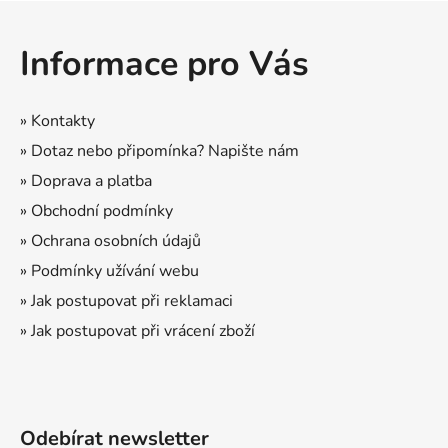
l
Z
á
á
d
Informace pro Vás
p
a
a
c
t
í
» Kontakty
p
í
» Dotaz nebo připomínka? Napište nám
r
» Doprava a platba
v
k
» Obchodní podmínky
y
» Ochrana osobních údajů
v
ý
» Podmínky užívání webu
p
» Jak postupovat při reklamaci
i
» Jak postupovat při vrácení zboží
s
u
Odebírat newsletter