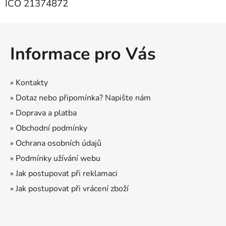
IČO 21374872
Z
á
Informace pro Vás
p
a
t
» Kontakty
í
» Dotaz nebo připomínka? Napište nám
» Doprava a platba
» Obchodní podmínky
» Ochrana osobních údajů
» Podmínky užívání webu
» Jak postupovat při reklamaci
» Jak postupovat při vrácení zboží