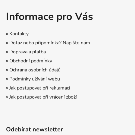
Z
á
á
d
Informace pro Vás
p
a
a
c
t
í
» Kontakty
p
í
» Dotaz nebo připomínka? Napište nám
r
» Doprava a platba
v
k
» Obchodní podmínky
y
» Ochrana osobních údajů
v
ý
» Podmínky užívání webu
p
» Jak postupovat při reklamaci
i
» Jak postupovat při vrácení zboží
s
u
Odebírat newsletter