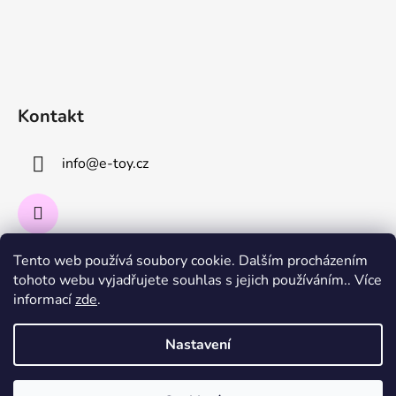
Kontakt
info
@
e-toy.cz
Tento web používá soubory cookie. Dalším procházením
Instagram
tohoto webu vyjadřujete souhlas s jejich používáním.. Více
informací
zde
.
Sledovat na Instagramu
Nastavení