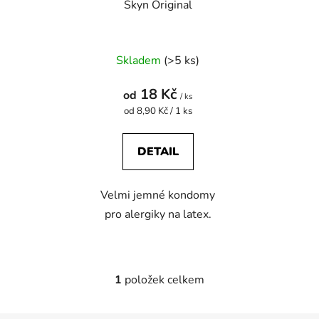
Skyn Original
o
u
d
k
u
t
Skladem
(>5 ks)
k
ů
t
18 Kč
od
ů
/ ks
Měrná
od 8,90 Kč / 1 ks
cena:
DETAIL
Velmi jemné kondomy
pro alergiky na latex.
1
položek celkem
O
v
l