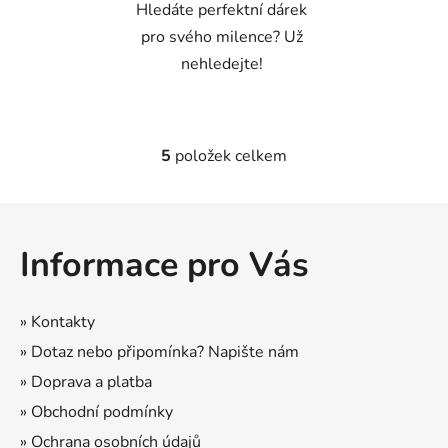
Hledáte perfektní dárek
pro svého milence? Už
nehledejte!
5
položek celkem
O
v
l
Z
á
á
d
Informace pro Vás
p
a
a
c
t
í
» Kontakty
p
í
» Dotaz nebo připomínka? Napište nám
r
» Doprava a platba
v
k
» Obchodní podmínky
y
» Ochrana osobních údajů