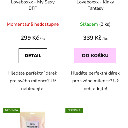
Loveboxxx - My Sexy
Loveboxxx - Kinky
o
u
BFF
Fantasy
d
k
u
t
Momentálně nedostupné
Skladem
(2 ks)
k
ů
t
299 Kč
339 Kč
ů
/ ks
/ ks
DETAIL
DO KOŠÍKU
Hledáte perfektní dárek
Hledáte perfektní dárek
pro svého milence? Už
pro svého milence? Už
nehledejte!
nehledejte!
NOVINKA
NOVINKA