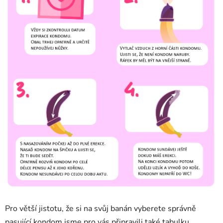
Pro větší jistotu, že si na svůj banán vyberete správně
pasující kondom jsme pro vás připravili také tabulku