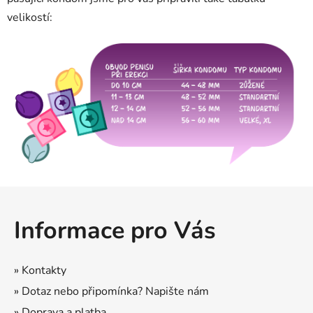
velikostí:
Z
á
Informace pro Vás
p
a
t
» Kontakty
í
» Dotaz nebo připomínka? Napište nám
» Doprava a platba