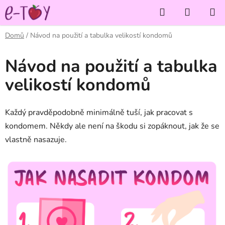
Přejít
Hledat
NÁKUP
na
KOŠÍK
obsah
Domů
/
Návod na použití a tabulka velikostí kondomů
Návod na použití a tabulka
velikostí kondomů
Každý pravděpodobně minimálně tuší, jak pracovat s
kondomem. Někdy ale není na škodu si zopáknout, jak že se
vlastně nasazuje.