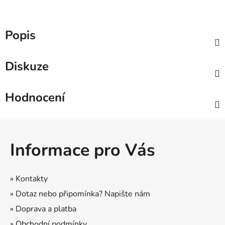
Popis
Diskuze
Hodnocení
Z
á
Informace pro Vás
p
a
t
» Kontakty
í
» Dotaz nebo připomínka? Napište nám
» Doprava a platba
» Obchodní podmínky