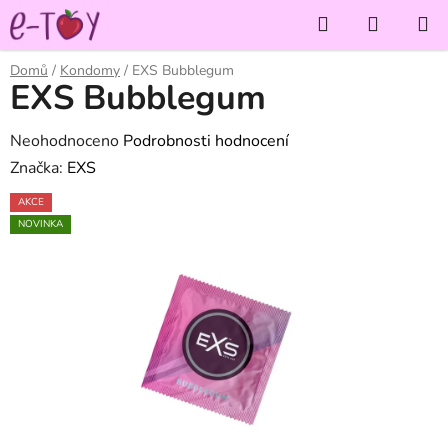
Přejít
Hledat
NÁKUP
na
KOŠÍK
obsah
Domů
/
Kondomy
/
EXS Bubblegum
EXS Bubblegum
Průměrné
Neohodnoceno
Podrobnosti hodnocení
hodnocení
Značka:
EXS
produktu
AKCE
je
NOVINKA
0,0
z
5
hvězdiček.