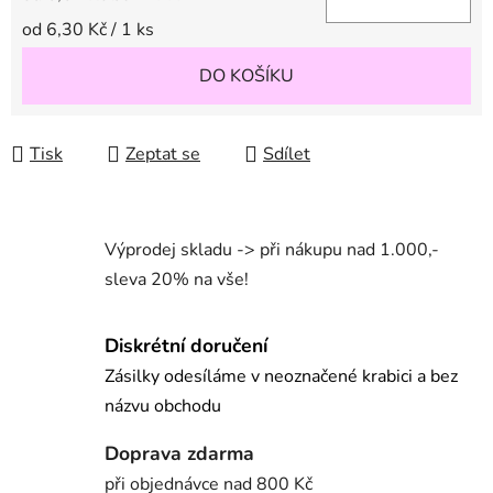
Měrná cena:
od 6,30 Kč / 1 ks
DO KOŠÍKU
Tisk
Zeptat se
Sdílet
Výprodej skladu -> při nákupu nad 1.000,-
sleva 20% na vše!
Diskrétní doručení
Zásilky odesíláme v neoznačené krabici a bez
názvu obchodu
Doprava zdarma
při objednávce nad 800 Kč