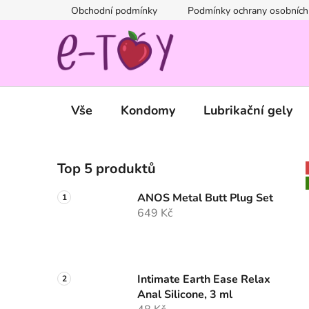
Přejít
Obchodní podmínky
Podmínky ochrany osobních
na
obsah
Vše
Kondomy
Lubrikační gely
P
Top 5 produktů
o
s
ANOS Metal Butt Plug Set
t
649 Kč
r
a
n
n
Intimate Earth Ease Relax
Anal Silicone, 3 ml
í