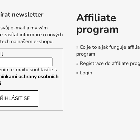
rat newsletter
Affiliate
program
 svůj e-mail a my vám
 zasílat informace o nových
tech na našem e-shopu.
» Co je to a jak funguje affili
program
il
» Registrace do affiliate pr
ením e-mailu souhlasíte s
» Login
ínkami ochrany osobních
ů
ŘIHLÁSIT SE