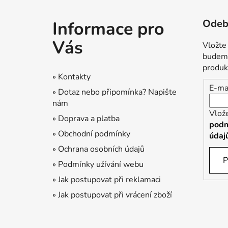
Z
á
Odebí
Informace pro
p
a
Vás
Vložte
t
budeme
í
produk
» Kontakty
E-ma
» Dotaz nebo připomínka? Napište
nám
Vlož
» Doprava a platba
podm
» Obchodní podmínky
údaj
» Ochrana osobních údajů
P
» Podmínky užívání webu
» Jak postupovat při reklamaci
» Jak postupovat při vrácení zboží