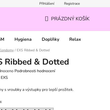
Přihlášení
Registrace
PRÁZDNÝ KOŠÍK
NÁKUPNÍ
KOŠÍK
SM
Hygiena
Doplňky
Relax
Značky
Kondomy
/
EXS Ribbed & Dotted
 Ribbed & Dotted
né
dnoceno
Podrobnosti hodnocení
ení
:
EXS
tu
 s vroubky a výstupky pro lepší prožitek.
a: