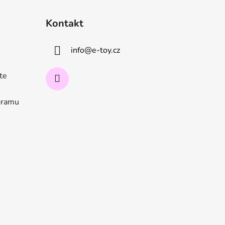
Kontakt
info
@
e-toy.cz
ate
ogramu