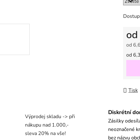
5
hvězdič
Dostup
o
od
6,
Měrná
od 6,3
Tisk
Diskrétní do
Výprodej skladu -> při
Zásilky odesí
nákupu nad 1.000,-
neoznačené kr
sleva 20% na vše!
bez názvu ob