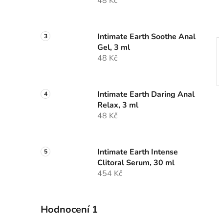
48 Kč
p
a
n
Intimate Earth Soothe Anal
e
Gel, 3 ml
l
48 Kč
Intimate Earth Daring Anal
Relax, 3 ml
48 Kč
Intimate Earth Intense
Clitoral Serum, 30 ml
454 Kč
Hodnocení 1