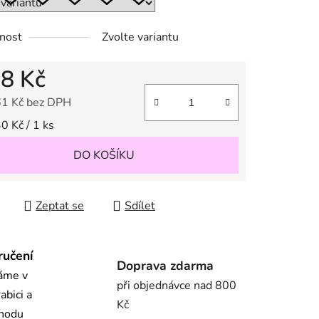
ek.
nost
Zvolte variantu
d
8 Kč
61 Kč
bez DPH
 cena:
0 Kč / 1 ks
DO KOŠÍKU
Zeptat se
Sdílet
ručení
Doprava zdarma
láme v
při objednávce nad 800
abici a
Kč
chodu