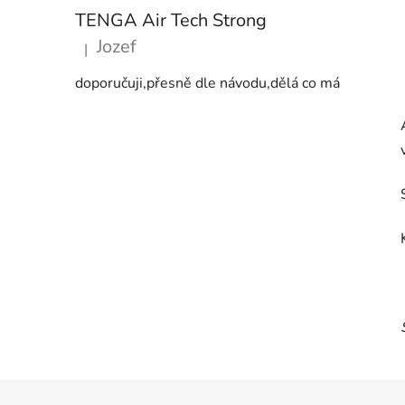
TENGA Air Tech Strong
Jozef
|
Hodnocení produktu je 5 z 5 hvězdiček.
doporučuji,přesně dle návodu,dělá co má