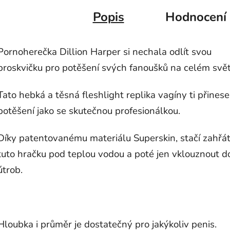
Popis
Hodnocení
Pornoherečka Dillion Harper si nechala odlít svou
broskvičku pro potěšení svých fanoušků na celém svět
Tato hebká a těsná fleshlight replika vagíny ti přinese
potěšení jako se skutečnou profesionálkou.
Díky patentovanému materiálu Superskin, stačí zahřá
tuto hračku pod teplou vodou a poté jen vklouznout d
útrob.
Hloubka i průměr je dostatečný pro jakýkoliv penis.