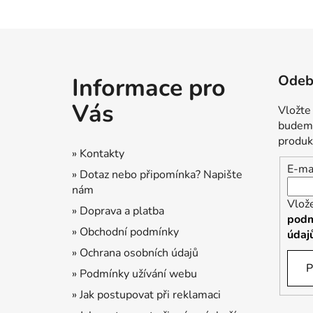
Z
á
Odebí
Informace pro
p
a
Vás
Vložte
t
budeme
í
produk
» Kontakty
E-ma
» Dotaz nebo připomínka? Napište
nám
Vlož
» Doprava a platba
podm
» Obchodní podmínky
údaj
» Ochrana osobních údajů
P
» Podmínky užívání webu
» Jak postupovat při reklamaci