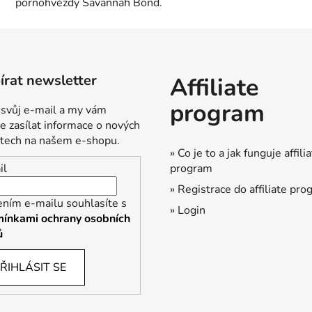
pornohvězdy Savannah Bond.
rat newsletter
Affiliate
program
 svůj e-mail a my vám
 zasílat informace o nových
tech na našem e-shopu.
» Co je to a jak funguje affili
program
il
» Registrace do affiliate pr
ením e-mailu souhlasíte s
» Login
ínkami ochrany osobních
ů
ŘIHLÁSIT SE