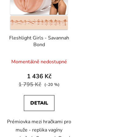
Fleshlight Girls - Savannah
Bond
Momentálně nedostupné
1 436 Kč
1 795 Kč
(–20 %)
DETAIL
Prémiovka mezi hračkami pro
muže - replika vagíny