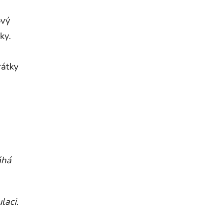
ový
ky.
rátky
áhá
laci.