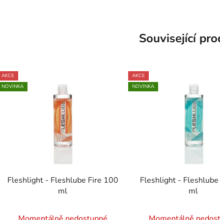
Související pr
AKCE
AKCE
NOVINKA
NOVINKA
Fleshlight - Fleshlube Fire 100
Fleshlight - Fleshlube
ml
ml
Momentálně nedostupné
Momentálně nedos