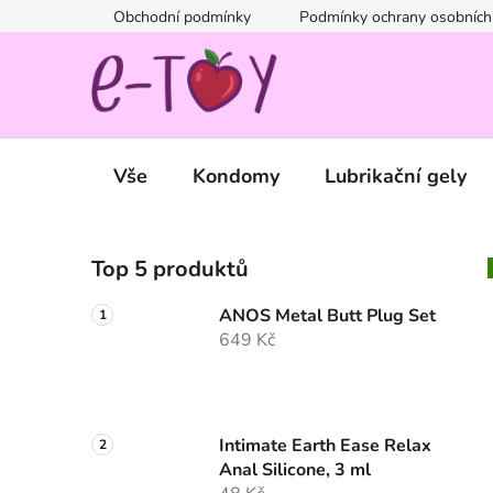
Přejít
Obchodní podmínky
Podmínky ochrany osobních
na
obsah
Vše
Kondomy
Lubrikační gely
P
Top 5 produktů
o
s
ANOS Metal Butt Plug Set
t
649 Kč
r
a
n
n
Intimate Earth Ease Relax
Anal Silicone, 3 ml
í