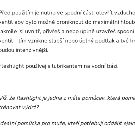
Před použitím je nutno ve spodní části otevřít vzduch
ventil aby bylo možné proniknout do maximální hloub
Jakmile jsi uvnitř, přivřeš a nebo úplně uzavřeš spodní
ventil - tím vznikne slabší nebo úplný podtlak a tvé h
budou intenzivnější.
Fleshlight používej s lubrikantem na vodní bázi.
Víš, že flashlight je jedna z mála pomůcek, která pom
trénovat výdrž?
Ideální pomůcka pro muže, kteří potřebují oddálit ejaku