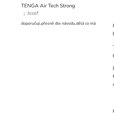
TENGA Air Tech Strong
Jozef
|
Hodnocení produktu je 5 z 5 hvězdiček.
doporučuji,přesně dle návodu,dělá co má