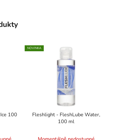
odukty
NOVINKA
 Ice 100
Fleshlight - FleshLube Water,
100 ml
tupné
Momentálně nedostupné