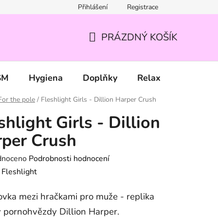
Přihlášení
Registrace
PRÁZDNÝ KOŠÍK
NÁKUPNÍ
KOŠÍK
SM
Hygiena
Doplňky
Relax
Značky
For the pole
/
Fleshlight Girls - Dillion Harper Crush
shlight Girls - Dillion
per Crush
né
dnoceno
Podrobnosti hodnocení
ení
:
Fleshlight
tu
vka mezi hračkami pro muže - replika
 pornohvězdy Dillion Harper.