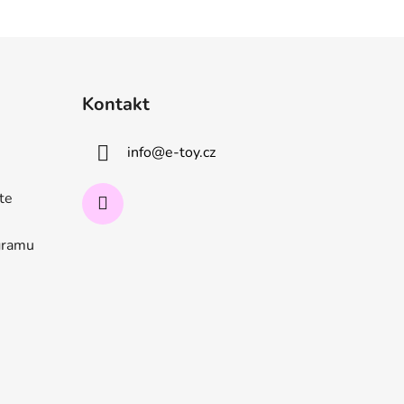
Kontakt
info
@
e-toy.cz
ate
ogramu