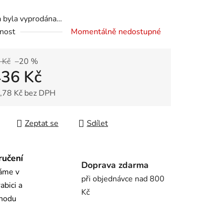
a byla vyprodána…
nost
Momentálně nedostupné
ek.
 Kč
–20 %
436 Kč
,78 Kč bez DPH
 cena:
Zeptat se
Sdílet
ručení
Doprava zdarma
láme v
při objednávce nad 800
abici a
Kč
chodu