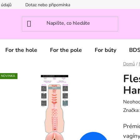
 údajů
Dotaz nebo připomínka? Napište nám.
For the hole
For the pole
For búty
BD
Domů
/
Fle
NOVINKA
Har
Průměr
Neoho
hodnoc
Značka
produk
Prémio
je
0,0
vagíny