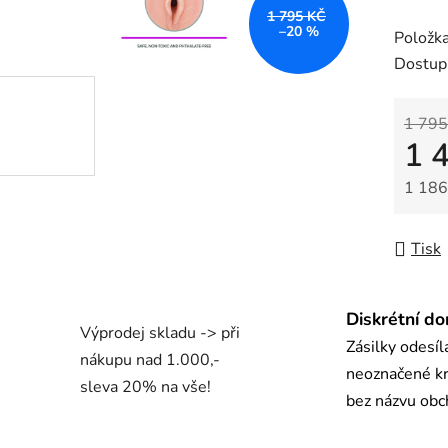
z
1 795 KČ
–20 %
Položk
5
Dostup
hvězdič
1 795
1 
1 186
Měrná
Tisk
Diskrétní do
Výprodej skladu -> při
Zásilky odesí
nákupu nad 1.000,-
neoznačené kr
sleva 20% na vše!
bez názvu ob