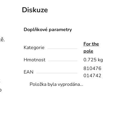
Diskuze
Doplňkové parametry
ě.
For the
Kategorie
pole
Hmotnost
0.725 kg
810476
EAN
014742
t
Položka byla vyprodána…
o