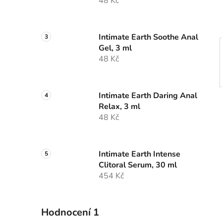
48 Kč
p
a
n
Intimate Earth Soothe Anal
e
Gel, 3 ml
l
48 Kč
Intimate Earth Daring Anal
Relax, 3 ml
48 Kč
Intimate Earth Intense
Clitoral Serum, 30 ml
454 Kč
Hodnocení 1