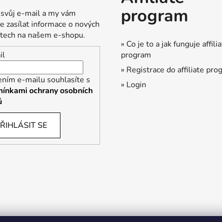
program
 svůj e-mail a my vám
 zasílat informace o nových
tech na našem e-shopu.
» Co je to a jak funguje affili
program
il
» Registrace do affiliate pr
ením e-mailu souhlasíte s
» Login
ínkami ochrany osobních
ů
ŘIHLÁSIT SE