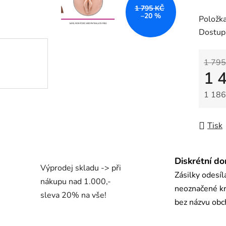
z
1 795 KČ
–20 %
Položk
5
Dostup
hvězdič
1 795
1 
1 186
Měrná
Tisk
Diskrétní do
Výprodej skladu -> při
Zásilky odesí
nákupu nad 1.000,-
neoznačené kr
sleva 20% na vše!
bez názvu ob