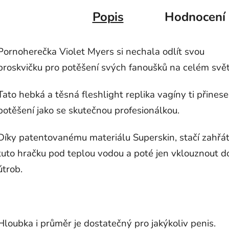
Popis
Hodnocení
Pornoherečka Violet Myers si nechala odlít svou
broskvičku pro potěšení svých fanoušků na celém svět
Tato hebká a těsná fleshlight replika vagíny ti přinese
potěšení jako se skutečnou profesionálkou.
Díky patentovanému materiálu Superskin, stačí zahřá
tuto hračku pod teplou vodou a poté jen vklouznout d
útrob.
Hloubka i průměr je dostatečný pro jakýkoliv penis.