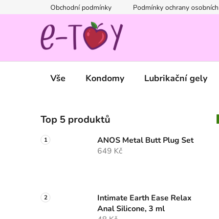
Přejít
Obchodní podmínky
Podmínky ochrany osobních
na
obsah
Vše
Kondomy
Lubrikační gely
P
Top 5 produktů
o
s
ANOS Metal Butt Plug Set
t
649 Kč
r
a
n
n
Intimate Earth Ease Relax
Anal Silicone, 3 ml
í