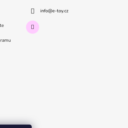
info
@
e-toy.cz
ate
ogramu