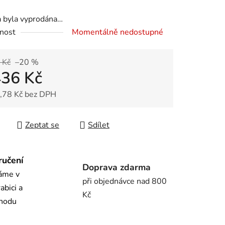
a byla vyprodána…
nost
Momentálně nedostupné
ek.
 Kč
–20 %
436 Kč
,78 Kč bez DPH
 cena:
Zeptat se
Sdílet
ručení
Doprava zdarma
láme v
při objednávce nad 800
abici a
Kč
chodu