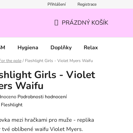
Přihlášení
Registrace
PRÁZDNÝ KOŠÍK
NÁKUPNÍ
KOŠÍK
SM
Hygiena
Doplňky
Relax
Značky
For the pole
/
Fleshlight Girls - Violet Myers Waifu
shlight Girls - Violet
ers Waifu
né
dnoceno
Podrobnosti hodnocení
ení
:
Fleshlight
tu
vka mezi hračkami pro muže - replika
 tvé oblíbené waifu Violet Myers.