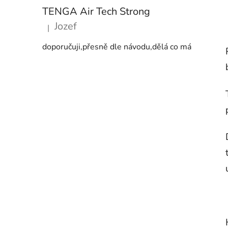
TENGA Air Tech Strong
Jozef
|
Hodnocení produktu je 5 z 5 hvězdiček.
doporučuji,přesně dle návodu,dělá co má