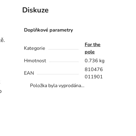
Diskuze
Doplňkové parametry
ě.
For the
Kategorie
pole
Hmotnost
0.736 kg
810476
EAN
011901
t
Položka byla vyprodána…
o