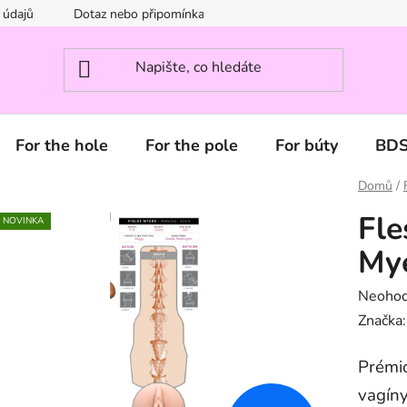
 údajů
Dotaz nebo připomínka? Napište nám.
For the hole
For the pole
For búty
BD
Domů
/
Fle
NOVINKA
My
Průměr
Neoho
hodnoc
Značka
produk
Prémio
je
0,0
vagíny