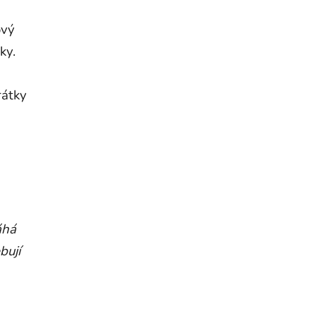
ový
ky.
rátky
áhá
bují