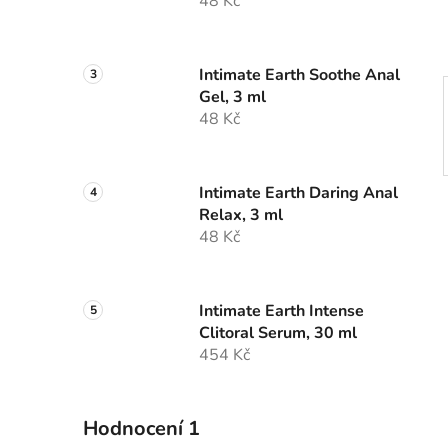
48 Kč
p
a
n
Intimate Earth Soothe Anal
e
Gel, 3 ml
l
48 Kč
Intimate Earth Daring Anal
Relax, 3 ml
48 Kč
Intimate Earth Intense
Clitoral Serum, 30 ml
454 Kč
Hodnocení 1