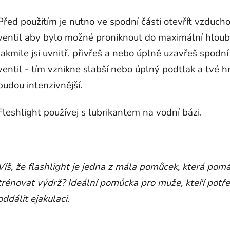
Před použitím je nutno ve spodní části otevřít vzduch
ventil aby bylo možné proniknout do maximální hloub
Jakmile jsi uvnitř, přivřeš a nebo úplně uzavřeš spodní
ventil - tím vznikne slabší nebo úplný podtlak a tvé h
budou intenzivnější.
Fleshlight používej s lubrikantem na vodní bázi.
Víš, že flashlight je jedna z mála pomůcek, která pom
trénovat výdrž?
Ideální pomůcka pro muže, kteří potře
oddálit ejakulaci.