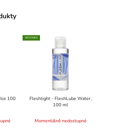
odukty
NOVINKA
 Ice 100
Fleshlight - FleshLube Water,
100 ml
tupné
Momentálně nedostupné