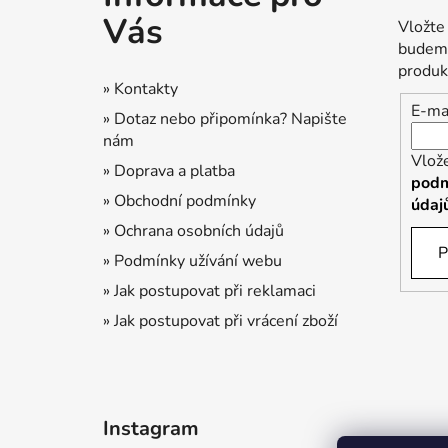
a
Vás
Vložte
t
budeme
í
produk
» Kontakty
E-ma
» Dotaz nebo připomínka? Napište
nám
Vlož
» Doprava a platba
podm
» Obchodní podmínky
údaj
» Ochrana osobních údajů
P
» Podmínky užívání webu
» Jak postupovat při reklamaci
» Jak postupovat při vrácení zboží
Instagram