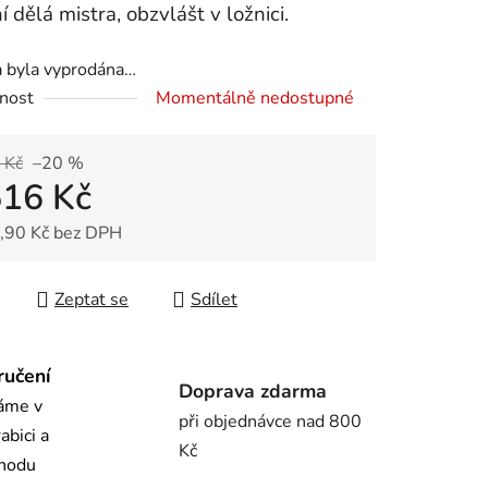
í dělá mistra, obzvlášt v ložnici.
a byla vyprodána…
nost
Momentálně nedostupné
ek.
 Kč
–20 %
516 Kč
,90 Kč bez DPH
 cena:
Zeptat se
Sdílet
ručení
Doprava zdarma
láme v
při objednávce nad 800
abici a
Kč
chodu