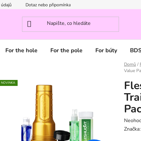
 údajů
Dotaz nebo připomínka? Napište nám.
For the hole
For the pole
For búty
BD
Domů
/
Value P
Fle
NOVINKA
Tra
Pa
Průměr
Neoho
hodnoc
Značka
produk