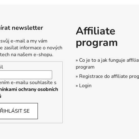
rat newsletter
Affiliate
program
 svůj e-mail a my vám
 zasílat informace o nových
tech na našem e-shopu.
» Co je to a jak funguje affili
program
il
» Registrace do affiliate pr
ením e-mailu souhlasíte s
» Login
ínkami ochrany osobních
ů
ŘIHLÁSIT SE