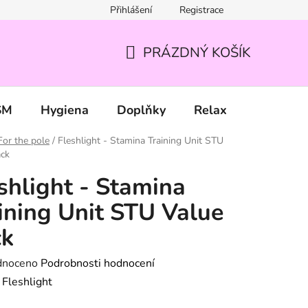
Přihlášení
Registrace
PRÁZDNÝ KOŠÍK
NÁKUPNÍ
KOŠÍK
SM
Hygiena
Doplňky
Relax
Značky
For the pole
/
Fleshlight - Stamina Training Unit STU
ack
shlight - Stamina
ining Unit STU Value
ck
né
dnoceno
Podrobnosti hodnocení
ení
:
Fleshlight
tu