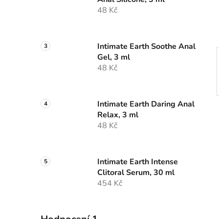
í
48 Kč
p
a
n
Intimate Earth Soothe Anal
e
Gel, 3 ml
l
48 Kč
Intimate Earth Daring Anal
Relax, 3 ml
48 Kč
Intimate Earth Intense
Clitoral Serum, 30 ml
454 Kč