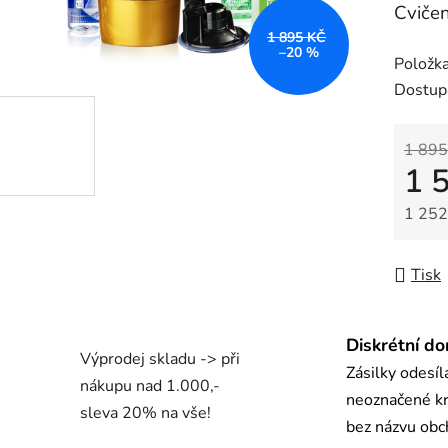
Cvičen
je
1 895 KČ
0,0
–20 %
Položk
z
Dostup
5
hvězdič
1 895
1 
1 252
Měrná
Tisk
Diskrétní do
Výprodej skladu -> při
Zásilky odesí
nákupu nad 1.000,-
neoznačené kr
sleva 20% na vše!
bez názvu ob