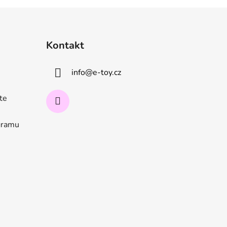
Kontakt
info
@
e-toy.cz
ate
ogramu