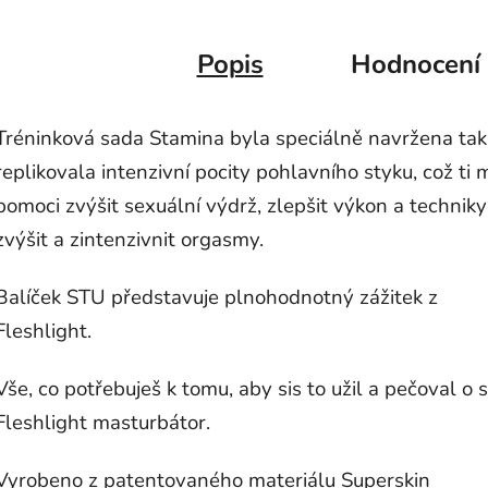
Popis
Hodnocení
Tréninková sada Stamina byla speciálně navržena tak
replikovala intenzivní pocity pohlavního styku, což ti
pomoci zvýšit sexuální výdrž, zlepšit výkon a techniky
zvýšit a zintenzivnit orgasmy.
Balíček STU představuje plnohodnotný zážitek z
Fleshlight.
Vše, co potřebuješ k tomu, aby sis to užil a pečoval o s
Fleshlight masturbátor.
Vyrobeno z patentovaného materiálu Superskin