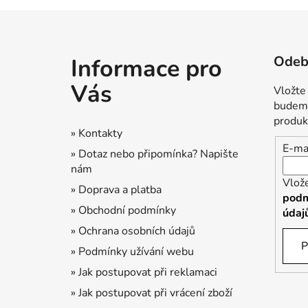
Z
á
Odebí
Informace pro
p
a
Vás
Vložte
t
budeme
í
produk
» Kontakty
E-ma
» Dotaz nebo připomínka? Napište
nám
Vlož
» Doprava a platba
podm
» Obchodní podmínky
údaj
» Ochrana osobních údajů
P
» Podmínky užívání webu
» Jak postupovat při reklamaci
» Jak postupovat při vrácení zboží