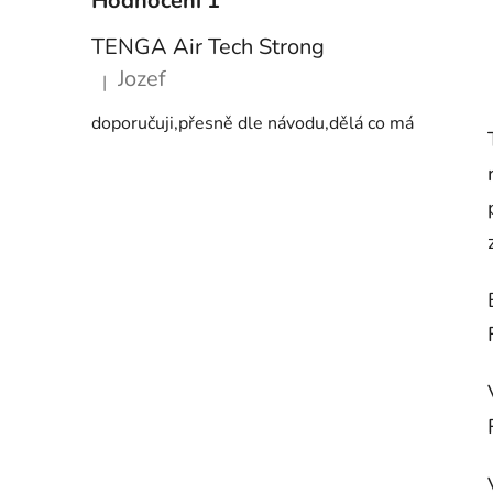
Hodnocení 1
TENGA Air Tech Strong
Jozef
|
Hodnocení produktu je 5 z 5 hvězdiček.
doporučuji,přesně dle návodu,dělá co má