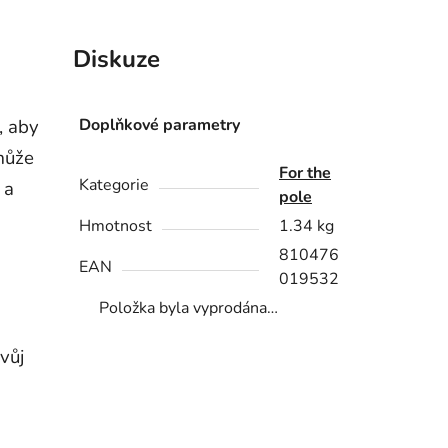
Diskuze
, aby
Doplňkové parametry
 může
For the
Kategorie
 a
pole
Hmotnost
1.34 kg
810476
EAN
019532
Položka byla vyprodána…
vůj