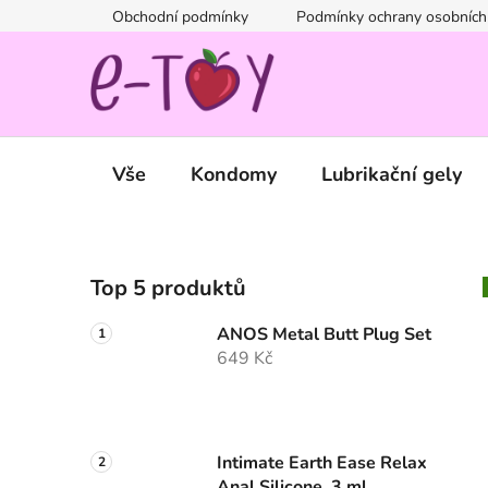
Přejít
Obchodní podmínky
Podmínky ochrany osobních
na
obsah
Vše
Kondomy
Lubrikační gely
P
Top 5 produktů
o
s
ANOS Metal Butt Plug Set
t
649 Kč
r
a
n
n
Intimate Earth Ease Relax
Anal Silicone, 3 ml