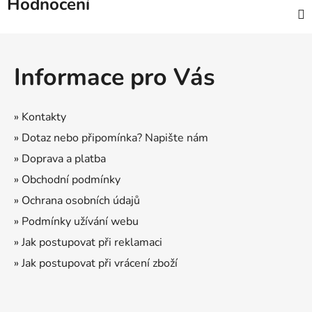
Hodnocení
Z
á
Informace pro Vás
p
a
t
» Kontakty
í
» Dotaz nebo připomínka? Napište nám
» Doprava a platba
» Obchodní podmínky
» Ochrana osobních údajů
» Podmínky užívání webu
» Jak postupovat při reklamaci
» Jak postupovat při vrácení zboží