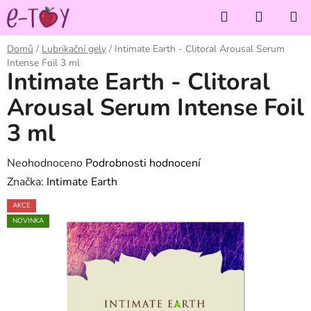
Přejít
Hledat
NÁKUP
na
KOŠÍK
obsah
Domů
/
Lubrikační gely
/
Intimate Earth - Clitoral Arousal Serum
Intense Foil 3 ml
Intimate Earth - Clitoral
Arousal Serum Intense Foil
3 ml
Průměrné
Neohodnoceno
Podrobnosti hodnocení
hodnocení
Značka:
Intimate Earth
produktu
AKCE
je
NOVINKA
0,0
z
5
hvězdiček.