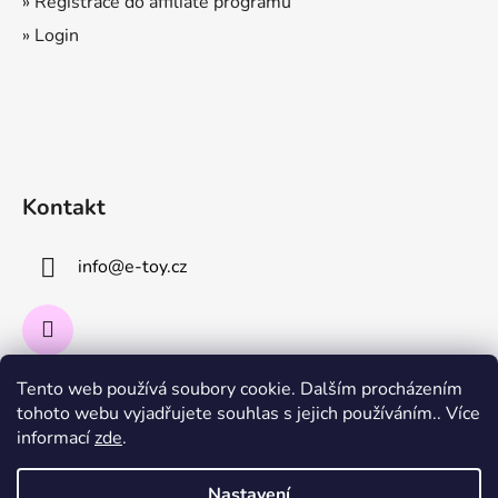
» Registrace do affiliate programu
» Login
Kontakt
info
@
e-toy.cz
Tento web používá soubory cookie. Dalším procházením
Instagram
tohoto webu vyjadřujete souhlas s jejich používáním.. Více
informací
zde
.
Sledovat na Instagramu
Nastavení