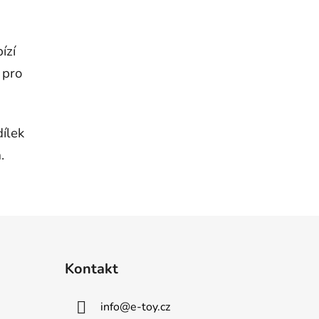
ízí
 pro
ílek
.
Kontakt
info
@
e-toy.cz