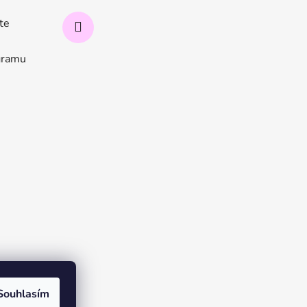
ate
ogramu
Souhlasím