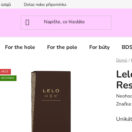
 údajů
Dotaz nebo připomínka? Napište nám.
For the hole
For the pole
For búty
BD
Domů
/
Le
AKCE
NOVINKA
Res
Průměr
Neoho
hodnoc
Značka
produk
Uniká
je
0,0