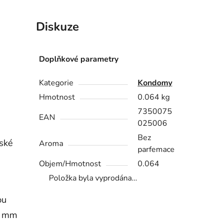
Diskuze
Doplňkové parametry
Kategorie
Kondomy
Hmotnost
0.064 kg
7350075
EAN
025006
Bez
vské
Aroma
parfemace
Objem/Hmotnost
0.064
Položka byla vyprodána…
ou
8 mm