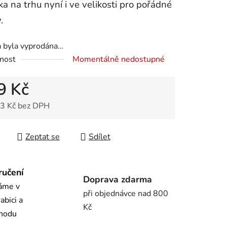
ka na trhu nyní i ve velikosti pro pořádné
.
ek.
a byla vyprodána…
nost
Momentálně nedostupné
9 Kč
3 Kč bez DPH
 cena:
Zeptat se
Sdílet
ručení
Doprava zdarma
láme v
při objednávce nad 800
abici a
Kč
chodu