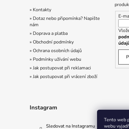
í
produk
» Kontakty
E-ma
» Dotaz nebo připomínka? Napište
nám
Vlož
» Doprava a platba
podm
» Obchodní podmínky
údaj
» Ochrana osobních údajů
P
» Podmínky užívání webu
» Jak postupovat při reklamaci
» Jak postupovat při vrácení zboží
Instagram
Tento web p
Sledovat na Instagramu
webu vyjadřu