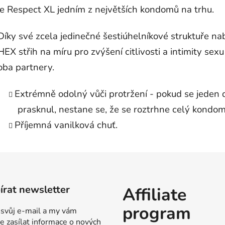
je Respect XL jedním z největších kondomů na trhu.
Díky své zcela jedinečné šestiúhelníkové struktuře nab
HEX střih na míru pro zvýšení citlivosti a intimity sexu
oba partnery.
Extrémně odolný vůči protržení - pokud se jeden d
prasknul, nestane se, že se roztrhne celý kondom
Příjemná vanilková chuť.
rat newsletter
Affiliate
program
 svůj e-mail a my vám
 zasílat informace o nových