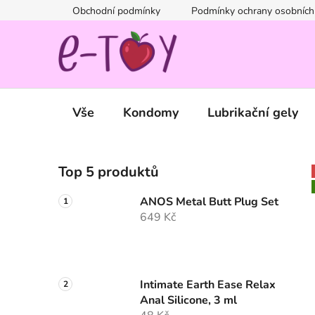
Přejít
Obchodní podmínky
Podmínky ochrany osobních
na
obsah
Vše
Kondomy
Lubrikační gely
P
Top 5 produktů
o
s
ANOS Metal Butt Plug Set
t
649 Kč
r
a
n
n
Intimate Earth Ease Relax
Anal Silicone, 3 ml
í