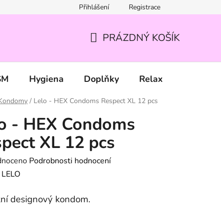
Přihlášení
Registrace
PRÁZDNÝ KOŠÍK
NÁKUPNÍ
KOŠÍK
SM
Hygiena
Doplňky
Relax
Značky
Kondomy
/
Lelo - HEX Condoms Respect XL 12 pcs
lo - HEX Condoms
pect XL 12 pcs
né
dnoceno
Podrobnosti hodnocení
ení
:
LELO
tu
tní designový kondom.