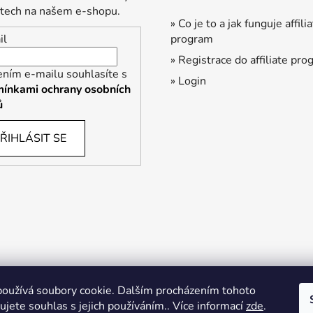
tech na našem e-shopu.
» Co je to a jak funguje affili
program
il
» Registrace do affiliate pr
ením e-mailu souhlasíte s
» Login
ínkami ochrany osobních
ů
ŘIHLÁSIT SE
oužívá soubory cookie. Dalším procházením tohoto
jete souhlas s jejich používáním.. Více informací
zde
.