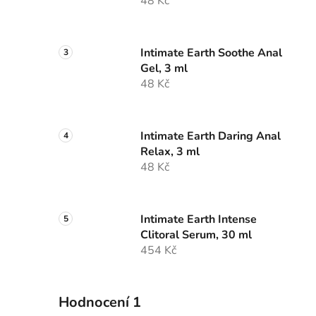
48 Kč
p
a
n
Intimate Earth Soothe Anal
e
Gel, 3 ml
l
48 Kč
Intimate Earth Daring Anal
Relax, 3 ml
48 Kč
Intimate Earth Intense
Clitoral Serum, 30 ml
454 Kč
Hodnocení 1