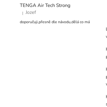
TENGA Air Tech Strong
Jozef
|
Hodnocení produktu je 5 z 5 hvězdiček.
doporučuji,přesně dle návodu,dělá co má