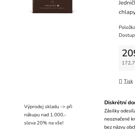
Jednič
z
chlapy
5
hvězdič
Položk
Dostup
20
172,7
Měrná
Tisk
Diskrétní do
Výprodej skladu -> při
Zásilky odesí
nákupu nad 1.000,-
neoznačené kr
sleva 20% na vše!
bez názvu ob