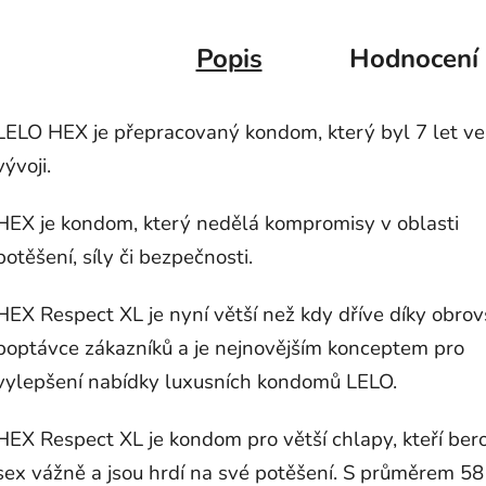
Popis
Hodnocení
LELO HEX je přepracovaný kondom, který byl 7 let ve
vývoji.
HEX je kondom, který nedělá kompromisy v oblasti
potěšení, síly či bezpečnosti.
HEX Respect XL je nyní větší než kdy dříve díky obro
poptávce zákazníků a je nejnovějším konceptem pro
vylepšení nabídky luxusních kondomů LELO.
HEX Respect XL je kondom pro větší chlapy, kteří ber
sex vážně a jsou hrdí na své potěšení. S průměrem 5