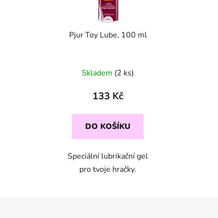
Pjur Toy Lube, 100 ml
Skladem
(2 ks)
133 Kč
DO KOŠÍKU
Speciální lubrikační gel
pro tvoje hračky.
Z
á