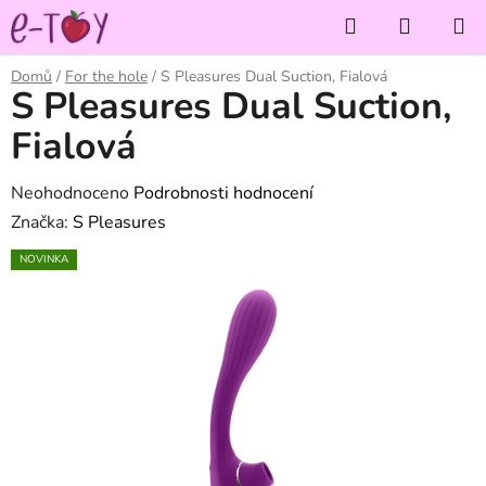
Přejít
Hledat
NÁKUP
na
KOŠÍK
obsah
Domů
/
For the hole
/
S Pleasures Dual Suction, Fialová
S Pleasures Dual Suction,
Fialová
Průměrné
Neohodnoceno
Podrobnosti hodnocení
hodnocení
Značka:
S Pleasures
produktu
NOVINKA
je
0,0
z
5
hvězdiček.