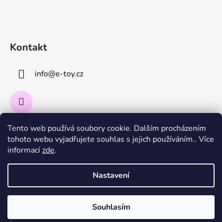
Kontakt
info
@
e-toy.cz
Tento web používá soubory cookie. Dalším procházením
Instagram
tohoto webu vyjadřujete souhlas s jejich používáním.. Více
informací
zde
.
Sledovat na Instagramu
Nastavení
Souhlasím
Vytvořil Shoptet
Copyright 2026
E-toy.cz
. Všechna práva vyhrazena.