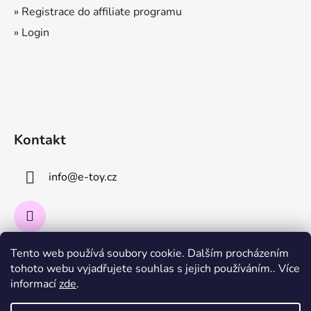
» Registrace do affiliate programu
» Login
Kontakt
info
@
e-toy.cz
Tento web používá soubory cookie. Dalším procházením
Instagram
tohoto webu vyjadřujete souhlas s jejich používáním.. Více
informací
zde
.