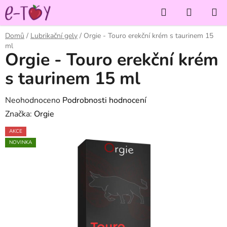
Přejít
Hledat
NÁKUP
na
KOŠÍK
obsah
Domů
/
Lubrikační gely
/
Orgie - Touro erekční krém s taurinem 15
ml
Orgie - Touro erekční krém
s taurinem 15 ml
Průměrné
Neohodnoceno
Podrobnosti hodnocení
hodnocení
Značka:
Orgie
produktu
AKCE
je
NOVINKA
0,0
z
5
hvězdiček.