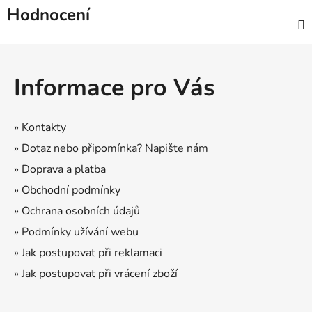
Hodnocení
Z
á
Informace pro Vás
p
a
t
» Kontakty
í
» Dotaz nebo připomínka? Napište nám
» Doprava a platba
» Obchodní podmínky
» Ochrana osobních údajů
» Podmínky užívání webu
» Jak postupovat při reklamaci
» Jak postupovat při vrácení zboží