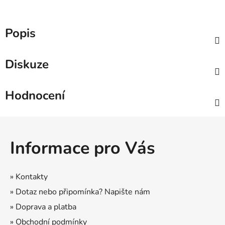
Popis
Diskuze
Hodnocení
Z
á
Informace pro Vás
p
a
t
» Kontakty
í
» Dotaz nebo připomínka? Napište nám
» Doprava a platba
» Obchodní podmínky