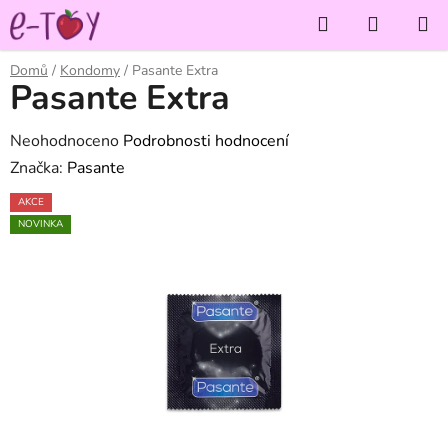
Přejít
Hledat
NÁKUP
na
KOŠÍK
obsah
Domů
/
Kondomy
/
Pasante Extra
Pasante Extra
Průměrné
Neohodnoceno
Podrobnosti hodnocení
hodnocení
Značka:
Pasante
produktu
AKCE
je
NOVINKA
0,0
z
5
hvězdiček.