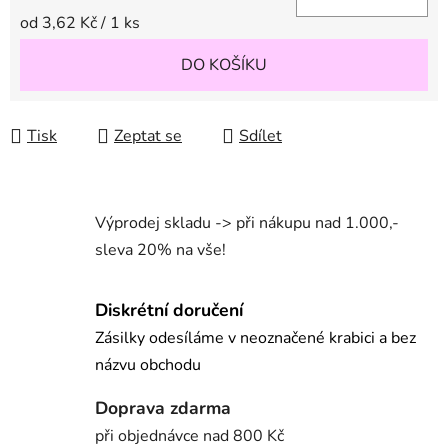
Měrná cena:
od 3,62 Kč / 1 ks
DO KOŠÍKU
Tisk
Zeptat se
Sdílet
Výprodej skladu -> při nákupu nad 1.000,-
sleva 20% na vše!
Diskrétní doručení
Zásilky odesíláme v neoznačené krabici a bez
názvu obchodu
Doprava zdarma
při objednávce nad 800 Kč