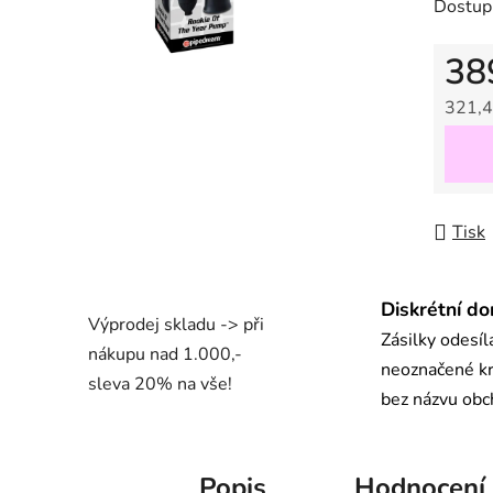
Dostup
z
5
38
hvězdič
321,4
Měrná
Tisk
Diskrétní do
Výprodej skladu -> při
Zásilky odesí
nákupu nad 1.000,-
neoznačené kr
sleva 20% na vše!
bez názvu ob
Popis
Hodnocení