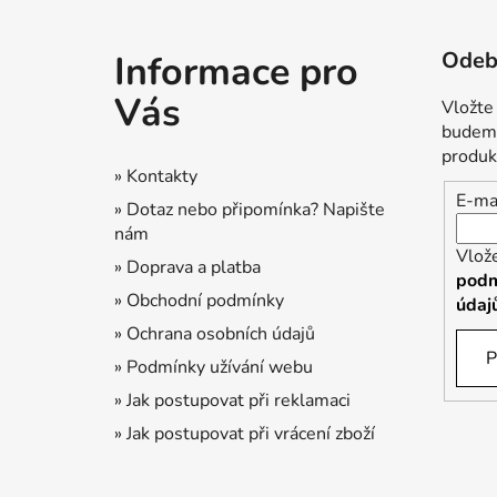
Z
á
Odebí
Informace pro
p
a
Vás
Vložte
t
budeme
í
produk
» Kontakty
E-ma
» Dotaz nebo připomínka? Napište
nám
Vlož
» Doprava a platba
podm
» Obchodní podmínky
údaj
» Ochrana osobních údajů
P
» Podmínky užívání webu
» Jak postupovat při reklamaci
» Jak postupovat při vrácení zboží