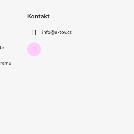
Kontakt
info
@
e-toy.cz
ate
ogramu