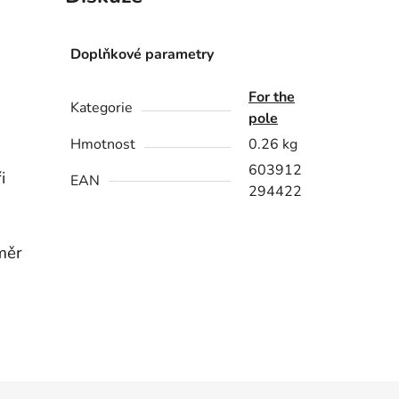
Doplňkové parametry
For the
Kategorie
pole
Hmotnost
0.26 kg
603912
i
EAN
294422
měr