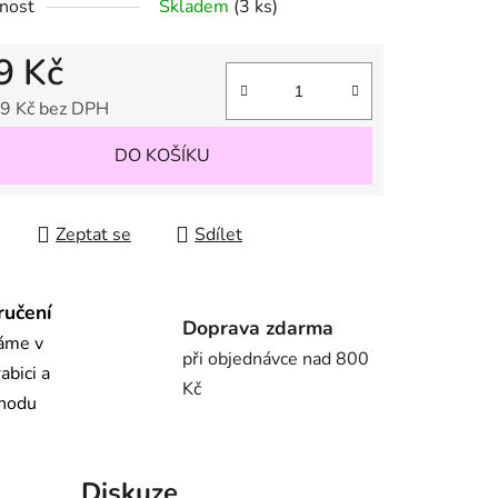
nost
Skladem
(3 ks)
9 Kč
ek.
9 Kč bez DPH
 cena:
DO KOŠÍKU
Zeptat se
Sdílet
ručení
Doprava zdarma
láme v
při objednávce nad 800
abici a
Kč
chodu
Diskuze