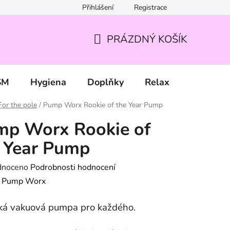
Přihlášení
Registrace
PRÁZDNÝ KOŠÍK
NÁKUPNÍ
KOŠÍK
SM
Hygiena
Doplňky
Relax
Značky
For the pole
/
Pump Worx Rookie of the Year Pump
mp Worx Rookie of
 Year Pump
né
dnoceno
Podrobnosti hodnocení
ení
:
Pump Worx
tu
cká vakuová pumpa pro každého.