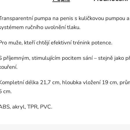
Transparentní pumpa na penis s kuličkovou pumpou a
systémem ručního uvolnění tlaku.
Pro muže, kteří chtějí efektivní trénink potence.
S příjemným, stimulujícím pocitem sání – stejně jako př
kouření.
Kompletní délka 21,7 cm, hloubka vložení 19 cm, prů
5 cm.
ABS, akryl, TPR, PVC.