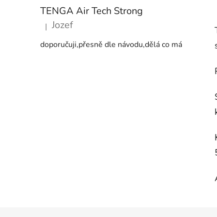
TENGA Air Tech Strong
Jozef
|
Hodnocení produktu je 5 z 5 hvězdiček.
doporučuji,přesně dle návodu,dělá co má