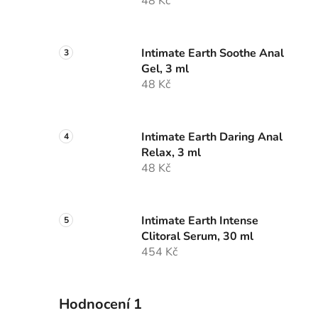
48 Kč
p
a
n
Intimate Earth Soothe Anal
e
Gel, 3 ml
l
48 Kč
Intimate Earth Daring Anal
Relax, 3 ml
48 Kč
Intimate Earth Intense
Clitoral Serum, 30 ml
454 Kč
Hodnocení 1