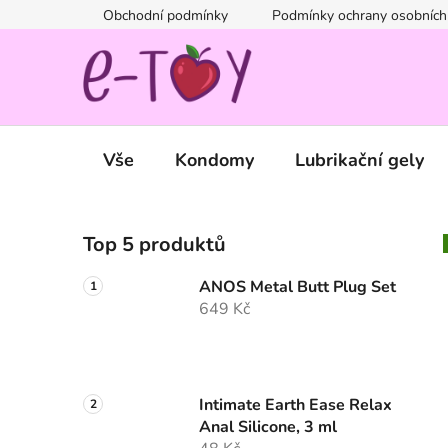
Přejít
Obchodní podmínky
Podmínky ochrany osobních
na
obsah
Vše
Kondomy
Lubrikační gely
P
Top 5 produktů
o
s
ANOS Metal Butt Plug Set
t
649 Kč
r
a
n
n
Intimate Earth Ease Relax
Anal Silicone, 3 ml
í