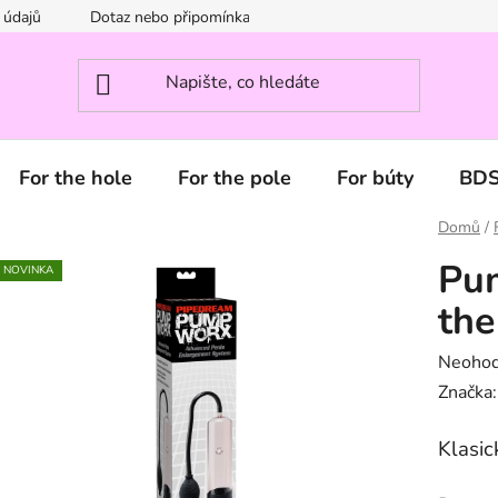
 údajů
Dotaz nebo připomínka? Napište nám.
For the hole
For the pole
For búty
BD
Domů
/
Pu
NOVINKA
the
Průměr
Neoho
hodnoc
Značka
produk
Klasi
je
0,0