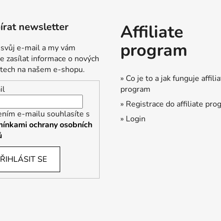
rat newsletter
Affiliate
program
 svůj e-mail a my vám
 zasílat informace o nových
tech na našem e-shopu.
» Co je to a jak funguje affili
program
il
» Registrace do affiliate pr
ením e-mailu souhlasíte s
» Login
ínkami ochrany osobních
ů
ŘIHLÁSIT SE