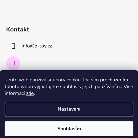
Kontakt
info
@
e-toy.cz
Tento web používá soubory cookie. Dalším procházením
Instagram
tohoto webu vyjadřujete souhlas s jejich používáním.. Více
informací
zde
.
Sledovat na Instagramu
Nastavení
Souhlasím
Vytvořil Shoptet
Copyright 2026
E-toy.cz
. Všechna práva vyhrazena.