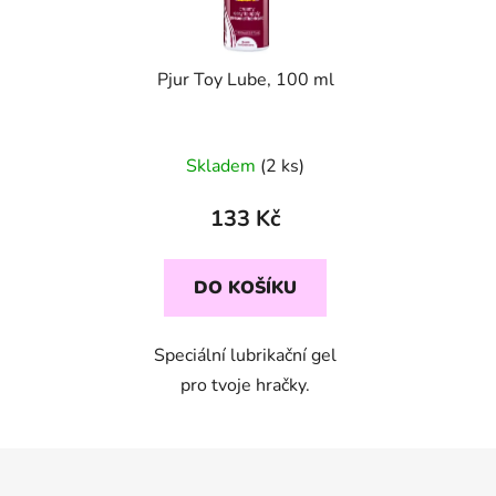
Pjur Toy Lube, 100 ml
Skladem
(2 ks)
133 Kč
DO KOŠÍKU
Speciální lubrikační gel
pro tvoje hračky.
Z
á