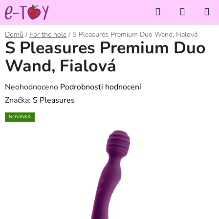
Přejít
Hledat
NÁKUP
na
KOŠÍK
obsah
Domů
/
For the hole
/
S Pleasures Premium Duo Wand, Fialová
S Pleasures Premium Duo
Wand, Fialová
Průměrné
Neohodnoceno
Podrobnosti hodnocení
hodnocení
Značka:
S Pleasures
produktu
NOVINKA
je
0,0
z
5
hvězdiček.