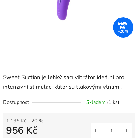
1 195
KČ
–20 %
Sweet Suction je lehký sací vibrátor ideální pro
intenzivní stimulaci klitorisu tlakovými vlnami.
Dostupnost
Skladem
(1 ks)
1 195 Kč
–20 %
956 Kč