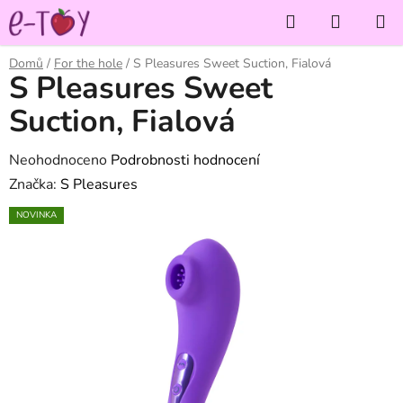
Přejít
Hledat
NÁKUP
na
KOŠÍK
obsah
Domů
/
For the hole
/
S Pleasures Sweet Suction, Fialová
S Pleasures Sweet
Suction, Fialová
Průměrné
Neohodnoceno
Podrobnosti hodnocení
hodnocení
Značka:
S Pleasures
produktu
NOVINKA
je
0,0
z
5
hvězdiček.