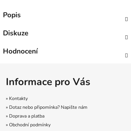
Popis
Diskuze
Hodnocení
Z
á
Informace pro Vás
p
a
t
» Kontakty
í
» Dotaz nebo připomínka? Napište nám
» Doprava a platba
» Obchodní podmínky