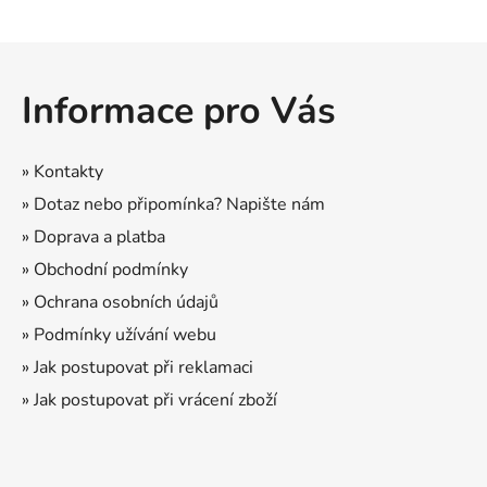
Z
á
Informace pro Vás
p
a
t
» Kontakty
í
» Dotaz nebo připomínka? Napište nám
» Doprava a platba
» Obchodní podmínky
» Ochrana osobních údajů
» Podmínky užívání webu
» Jak postupovat při reklamaci
» Jak postupovat při vrácení zboží