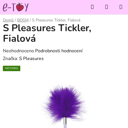
Přejít
Hledat
NÁKUP
na
KOŠÍK
obsah
Domů
/
BDSM
/
S Pleasures Tickler, Fialová
S Pleasures Tickler,
Fialová
Průměrné
Neohodnoceno
Podrobnosti hodnocení
hodnocení
Značka:
S Pleasures
produktu
NOVINKA
je
0,0
z
5
hvězdiček.