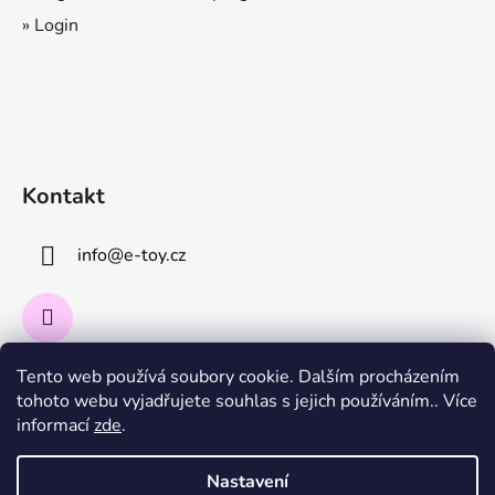
» Login
Kontakt
info
@
e-toy.cz
Tento web používá soubory cookie. Dalším procházením
Instagram
tohoto webu vyjadřujete souhlas s jejich používáním.. Více
informací
zde
.
Sledovat na Instagramu
Nastavení