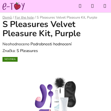
Přejít
Hledat
NÁKUP
na
KOŠÍK
obsah
Domů
/
For the hole
/
S Pleasures Velvet Pleasure Kit, Purple
S Pleasures Velvet
Pleasure Kit, Purple
Průměrné
Neohodnoceno
Podrobnosti hodnocení
hodnocení
Značka:
S Pleasures
produktu
NOVINKA
je
0,0
z
5
hvězdiček.