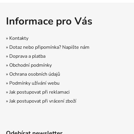
Z
á
Informace pro Vás
p
a
t
» Kontakty
í
» Dotaz nebo připomínka? Napište nám
» Doprava a platba
» Obchodní podmínky
» Ochrana osobních údajů
» Podmínky užívání webu
» Jak postupovat při reklamaci
» Jak postupovat při vrácení zboží
Odebírat newsletter