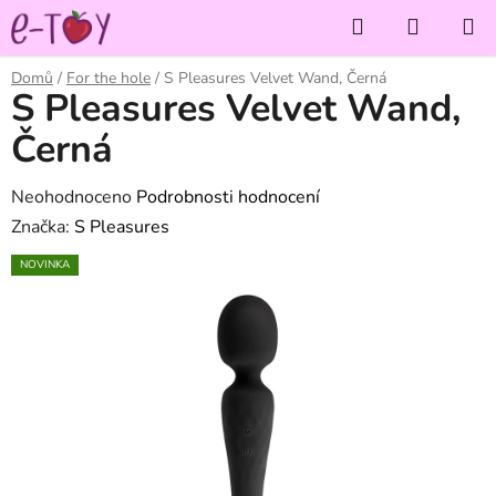
Přejít
Hledat
NÁKUP
na
KOŠÍK
obsah
Domů
/
For the hole
/
S Pleasures Velvet Wand, Černá
S Pleasures Velvet Wand,
Černá
Průměrné
Neohodnoceno
Podrobnosti hodnocení
hodnocení
Značka:
S Pleasures
produktu
NOVINKA
je
0,0
z
5
hvězdiček.