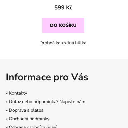
599 Kč
DO KOŠÍKU
Drobná kouzelná hůlka.
Z
á
Informace pro Vás
p
a
t
» Kontakty
í
» Dotaz nebo připomínka? Napište nám
» Doprava a platba
» Obchodní podmínky
» Ochrana osobních údajů