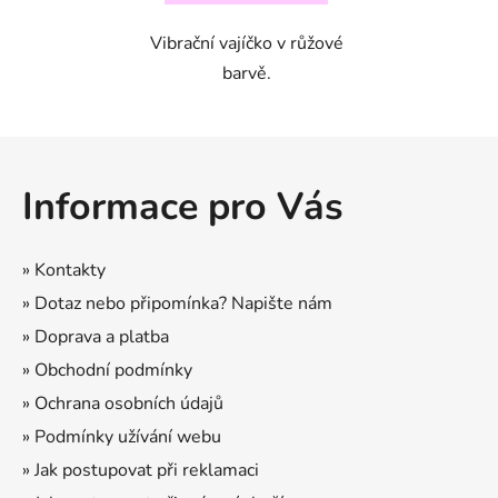
Vibrační vajíčko v růžové
barvě.
Z
á
Informace pro Vás
p
a
t
» Kontakty
í
» Dotaz nebo připomínka? Napište nám
» Doprava a platba
» Obchodní podmínky
» Ochrana osobních údajů
» Podmínky užívání webu
» Jak postupovat při reklamaci