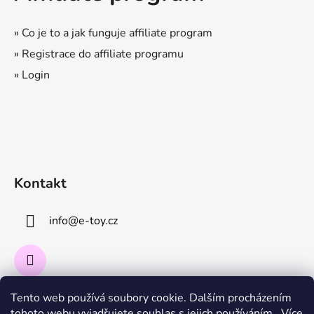
» Co je to a jak funguje affiliate program
» Registrace do affiliate programu
» Login
Kontakt
info
@
e-toy.cz
Tento web používá soubory cookie. Dalším procházením
Instagram
tohoto webu vyjadřujete souhlas s jejich používáním.. Více