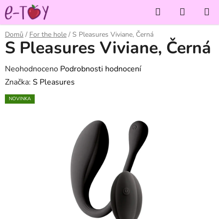
Přejít
Hledat
NÁKUP
na
KOŠÍK
obsah
Domů
/
For the hole
/
S Pleasures Viviane, Černá
S Pleasures Viviane, Černá
Průměrné
Neohodnoceno
Podrobnosti hodnocení
hodnocení
Značka:
S Pleasures
produktu
NOVINKA
je
0,0
z
5
hvězdiček.