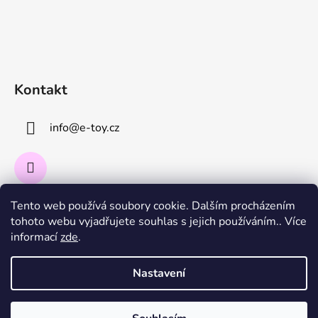
Kontakt
info
@
e-toy.cz
Tento web používá soubory cookie. Dalším procházením
Instagram
tohoto webu vyjadřujete souhlas s jejich používáním.. Více
informací
zde
.
Sledovat na Instagramu
Nastavení