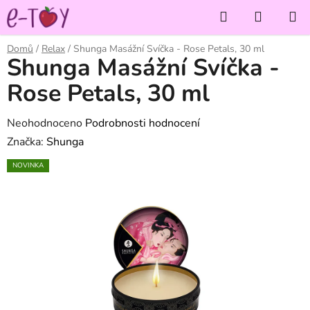
Přejít
Hledat
NÁKUP
na
KOŠÍK
obsah
Domů
/
Relax
/
Shunga Masážní Svíčka - Rose Petals, 30 ml
Shunga Masážní Svíčka -
Rose Petals, 30 ml
Průměrné
Neohodnoceno
Podrobnosti hodnocení
hodnocení
Značka:
Shunga
produktu
NOVINKA
je
0,0
z
5
hvězdiček.