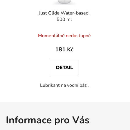
Just Glide Water-based,
500 ml
Momentálně nedostupné
181 Kč
DETAIL
Lubrikant na vodní bázi.
Z
á
Informace pro Vás
p
a