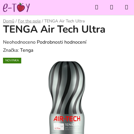
Přejít
Hledat
NÁKUP
na
KOŠÍK
obsah
Domů
/
For the pole
/
TENGA Air Tech Ultra
TENGA Air Tech Ultra
Průměrné
Neohodnoceno
Podrobnosti hodnocení
hodnocení
Značka:
Tenga
produktu
NOVINKA
je
0,0
z
5
hvězdiček.