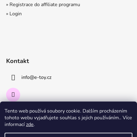
» Registrace do affiliate programu
» Login
Kontakt
info
@
e-toy.cz
Tento web používá soubory cookie. Dalším procházením
Instagram
tohoto webu vyjadřujete souhlas s jejich používáním.. Více
informací
zde
.