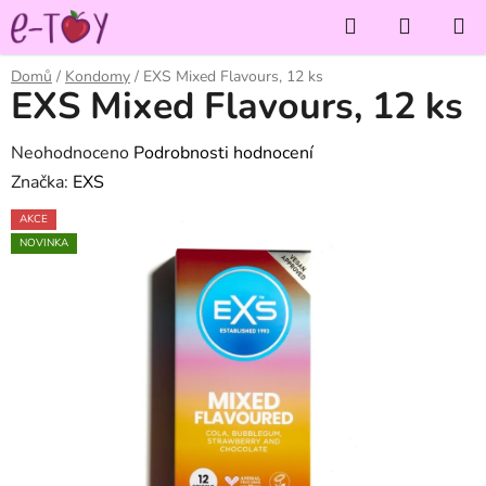
Přejít
Hledat
NÁKUP
na
KOŠÍK
obsah
Domů
/
Kondomy
/
EXS Mixed Flavours, 12 ks
EXS Mixed Flavours, 12 ks
Průměrné
Neohodnoceno
Podrobnosti hodnocení
hodnocení
Značka:
EXS
produktu
AKCE
je
NOVINKA
0,0
z
5
hvězdiček.