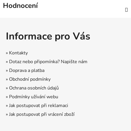
Hodnocení
Z
á
Informace pro Vás
p
a
t
» Kontakty
í
» Dotaz nebo připomínka? Napište nám
» Doprava a platba
» Obchodní podmínky
» Ochrana osobních údajů
» Podmínky užívání webu
» Jak postupovat při reklamaci
» Jak postupovat při vrácení zboží