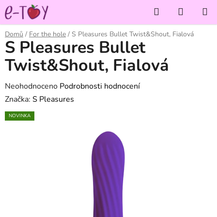
Přejít
Hledat
NÁKUP
na
KOŠÍK
obsah
Domů
/
For the hole
/
S Pleasures Bullet Twist&Shout, Fialová
S Pleasures Bullet
Twist&Shout, Fialová
Průměrné
Neohodnoceno
Podrobnosti hodnocení
hodnocení
Značka:
S Pleasures
produktu
NOVINKA
je
0,0
z
5
hvězdiček.