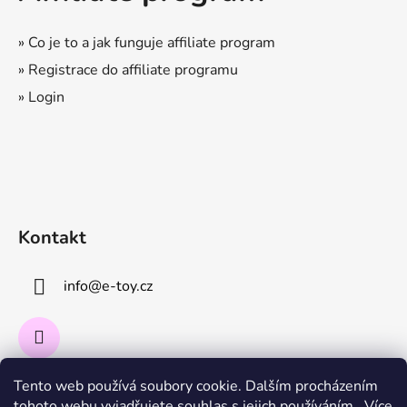
» Co je to a jak funguje affiliate program
» Registrace do affiliate programu
» Login
Kontakt
info
@
e-toy.cz
Tento web používá soubory cookie. Dalším procházením
Instagram
tohoto webu vyjadřujete souhlas s jejich používáním.. Více