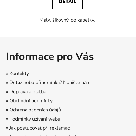
DETAIL
Malý, šikovný, do kabelky.
Z
á
Informace pro Vás
p
a
t
» Kontakty
í
» Dotaz nebo připomínka? Napište nám
» Doprava a platba
» Obchodní podmínky
» Ochrana osobních údajů
» Podmínky užívání webu
» Jak postupovat při reklamaci