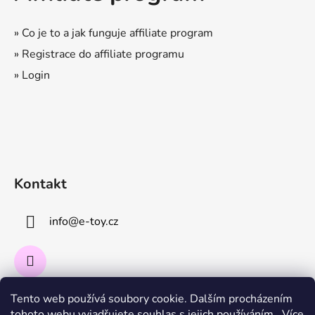
» Co je to a jak funguje affiliate program
» Registrace do affiliate programu
» Login
Kontakt
info
@
e-toy.cz
Tento web používá soubory cookie. Dalším procházením
Instagram
tohoto webu vyjadřujete souhlas s jejich používáním.. Více