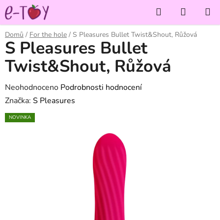
Přejít
Hledat
NÁKUP
na
KOŠÍK
obsah
Domů
/
For the hole
/
S Pleasures Bullet Twist&Shout, Růžová
S Pleasures Bullet
Twist&Shout, Růžová
Průměrné
Neohodnoceno
Podrobnosti hodnocení
hodnocení
Značka:
S Pleasures
produktu
NOVINKA
je
0,0
z
5
hvězdiček.