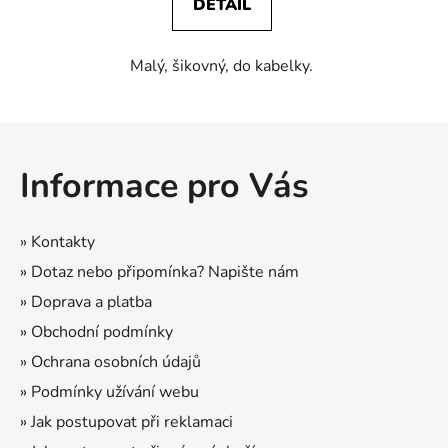
DETAIL
Malý, šikovný, do kabelky.
Z
á
Informace pro Vás
p
a
t
» Kontakty
í
» Dotaz nebo připomínka? Napište nám
» Doprava a platba
» Obchodní podmínky
» Ochrana osobních údajů
» Podmínky užívání webu
» Jak postupovat při reklamaci