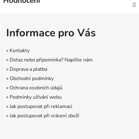
Hodnocení
Z
á
Informace pro Vás
p
a
t
» Kontakty
í
» Dotaz nebo připomínka? Napište nám
» Doprava a platba
» Obchodní podmínky
» Ochrana osobních údajů
» Podmínky užívání webu
» Jak postupovat při reklamaci
» Jak postupovat při vrácení zboží