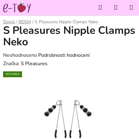
Přejít
Hledat
NÁKUP
na
KOŠÍK
obsah
Domů
/
BDSM
/
S Pleasures Nipple Clamps Neko
S Pleasures Nipple Clamps
Neko
Průměrné
Neohodnoceno
Podrobnosti hodnocení
hodnocení
Značka:
S Pleasures
produktu
NOVINKA
je
0,0
z
5
hvězdiček.