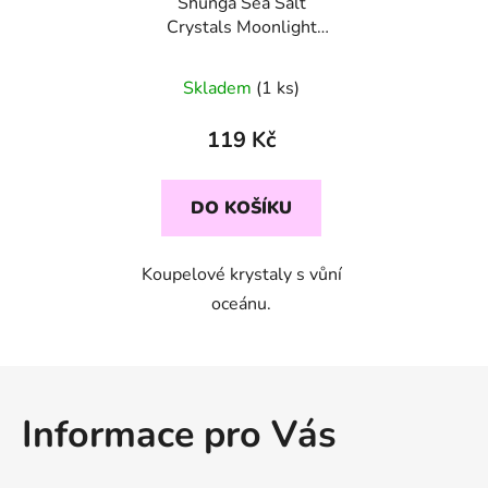
Shunga Sea Salt
Crystals Moonlight
Bath - Ocean Breeze,
75 g
Skladem
(1 ks)
119 Kč
DO KOŠÍKU
Koupelové krystaly s vůní
oceánu.
Z
á
Informace pro Vás
p
a