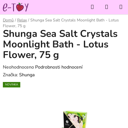
Přejít
Hledat
NÁKUP
na
KOŠÍK
obsah
Domů
/
Relax
/
Shunga Sea Salt Crystals Moonlight Bath - Lotus
Flower, 75 g
Shunga Sea Salt Crystals
Moonlight Bath - Lotus
Flower, 75 g
Průměrné
Neohodnoceno
Podrobnosti hodnocení
hodnocení
Značka:
Shunga
produktu
NOVINKA
je
0,0
z
5
hvězdiček.