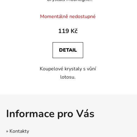
Bath - Lotus Flower, 75
g
Momentálně nedostupné
119 Kč
DETAIL
Koupelové krystaly s vůní
lotosu.
Z
á
Informace pro Vás
p
a
t
» Kontakty