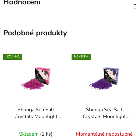
Hodnocení
Podobné produkty
NOVINKA
NOVINKA
Shunga Sea Salt
Shunga Sea Salt
Crystals Moonlight
Crystals Moonlight
Bath - Aphrodisia, 75 g
Bath - Exotic Fruits, 75
g
Skladem
(1 ks)
Momentálně nedostupné