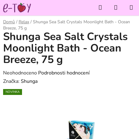
Přejít
Hledat
NÁKUP
na
KOŠÍK
obsah
Domů
/
Relax
/
Shunga Sea Salt Crystals Moonlight Bath - Ocean
Breeze, 75 g
Shunga Sea Salt Crystals
Moonlight Bath - Ocean
Breeze, 75 g
Průměrné
Neohodnoceno
Podrobnosti hodnocení
hodnocení
Značka:
Shunga
produktu
NOVINKA
je
0,0
z
5
hvězdiček.