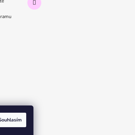
ate
ogramu
Souhlasím