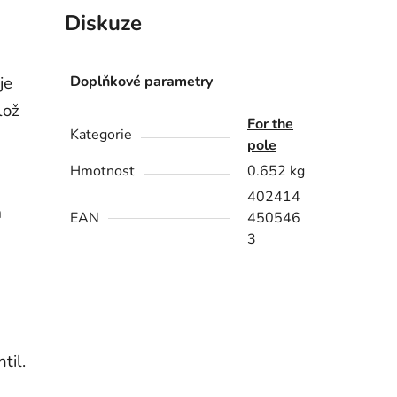
Diskuze
je
Doplňkové parametry
lož
For the
Kategorie
pole
Hmotnost
0.652 kg
402414
m
EAN
450546
3
til.