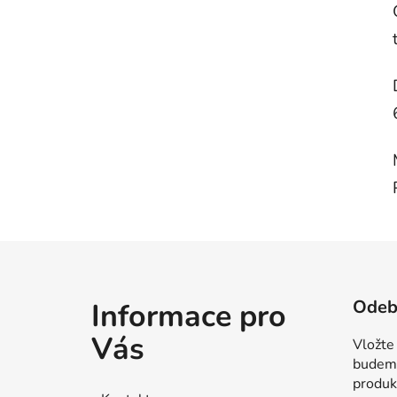
Z
á
Odebí
Informace pro
p
a
Vás
Vložte
t
budeme
í
produk