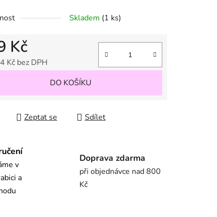
nost
Skladem
(1 ks)
ek.
9 Kč
4 Kč bez DPH
 cena:
DO KOŠÍKU
Zeptat se
Sdílet
ručení
Doprava zdarma
láme v
při objednávce nad 800
abici a
Kč
chodu