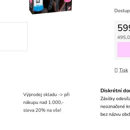
z
Dostup
5
hvězdič
59
495,0
Měrná
Tisk
Diskrétní do
Výprodej skladu -> při
Zásilky odesí
nákupu nad 1.000,-
neoznačené kr
sleva 20% na vše!
bez názvu ob