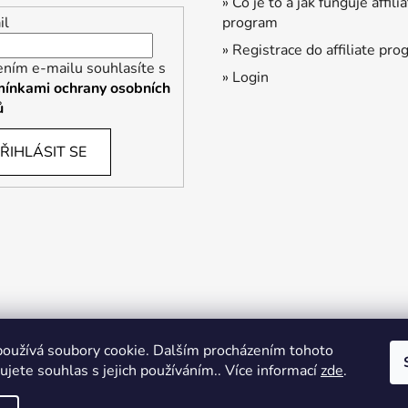
» Co je to a jak funguje affili
program
il
» Registrace do affiliate pr
ením e-mailu souhlasíte s
» Login
ínkami ochrany osobních
ů
ŘIHLÁSIT SE
oužívá soubory cookie. Dalším procházením tohoto
jete souhlas s jejich používáním.. Více informací
zde
.