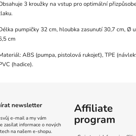
Obsahuje 3 kroužky na vstup pro optimální přizpůsob
tlaku.
Délka pumpičky 32 cm, hloubka zasunutí 30,7 cm, Ø u
6,5 cm
Materiál: ABS (pumpa, pistolová rukojeť), TPE (návlek
PVC (hadice).
rat newsletter
Affiliate
program
 svůj e-mail a my vám
 zasílat informace o nových
tech na našem e-shopu.