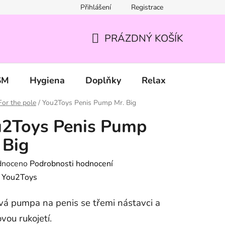
Přihlášení
Registrace
PRÁZDNÝ KOŠÍK
NÁKUPNÍ
KOŠÍK
SM
Hygiena
Doplňky
Relax
Značky
For the pole
/
You2Toys Penis Pump Mr. Big
u2Toys Penis Pump
 Big
né
dnoceno
Podrobnosti hodnocení
ení
:
You2Toys
tu
á pumpa na penis se třemi nástavci a
ovou rukojetí.