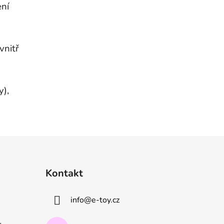
ení
vnitř
y),
Kontakt
info
@
e-toy.cz