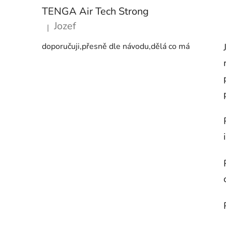
TENGA Air Tech Strong
Jozef
|
Hodnocení produktu je 5 z 5 hvězdiček.
doporučuji,přesně dle návodu,dělá co má