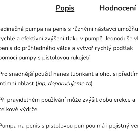
Popis
Hodnocení
Jedinečná pumpa na penis s různými nástavci umožňu
rychlé a efektivní zvýšení tlaku v pumpě. Jednoduše v
penis do průhledného válce a vytvoř rychlý podtlak
pomocí pumpy s pistolovou rukojetí.
Pro snadnější použití nanes lubrikant a ohol si předtí
intimní oblast (
jop, doporučujeme to
).
Při pravidelném používání může zvýšit dobu erekce a
celkově výdrže.
Pumpa na penis s pistolovou pumpou má i pojistný ven