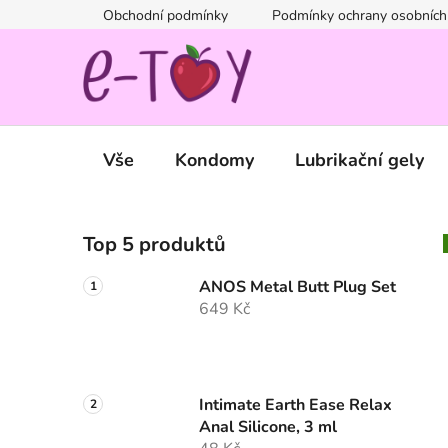
Přejít
Obchodní podmínky
Podmínky ochrany osobních
na
obsah
Vše
Kondomy
Lubrikační gely
P
Top 5 produktů
o
s
ANOS Metal Butt Plug Set
t
649 Kč
r
a
n
n
Intimate Earth Ease Relax
Anal Silicone, 3 ml
í