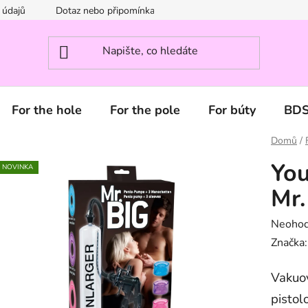
 údajů
Dotaz nebo připomínka? Napište nám.
For the hole
For the pole
For búty
BD
Domů
/
Yo
NOVINKA
Mr.
Průměr
Neoho
hodnoc
Značka
produk
Vakuov
je
0,0
pistol