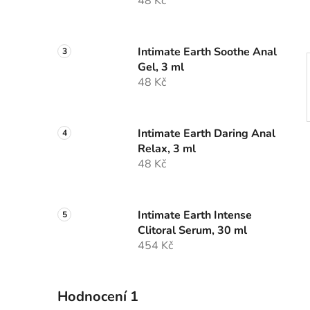
48 Kč
p
a
n
Intimate Earth Soothe Anal
e
Gel, 3 ml
l
48 Kč
Intimate Earth Daring Anal
Relax, 3 ml
48 Kč
Intimate Earth Intense
Clitoral Serum, 30 ml
454 Kč
Hodnocení 1