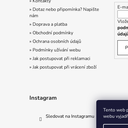
» Kontakty
E-ma
» Dotaz nebo připomínka? Napište
nám
Vlož
» Doprava a platba
podm
» Obchodní podmínky
údaj
» Ochrana osobních údajů
P
» Podmínky užívání webu
» Jak postupovat při reklamaci
» Jak postupovat při vrácení zboží
Instagram
Tento web p
Sledovat na Instagramu
webu vyjadřu